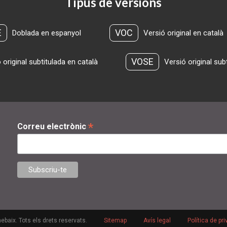
Tipus de versions
E
VOC
Doblada en espanyol
Versió original en català
VOSE
 original subtitulada en català
Versió original sub
*
Correu electrònic
ebaix. Tots els drets reservats.
Sitemap
Avís legal
Política de pri