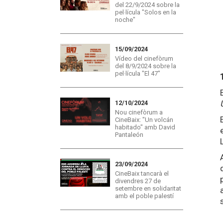
del 22/9/2024 sobre la
pel·lícula "Solos en la
noche"
15/09/2024
Vídeo del cinefòrum
del 8/9/2024 sobre la
pel·lícula "El 47"
12/10/2024
Nou cinefòrum a
CineBaix: "Un volcán
habitado" amb David
Pantaleón
23/09/2024
CineBaix tancarà el
divendres 27 de
setembre en solidaritat
amb el poble palestí