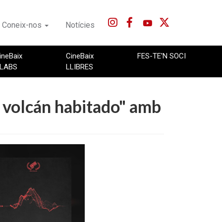
Coneix-nos
Notícies
ineBaix
CineBaix
FES-TE'N SOCI
LABS
LLIBRES
 volcán habitado" amb