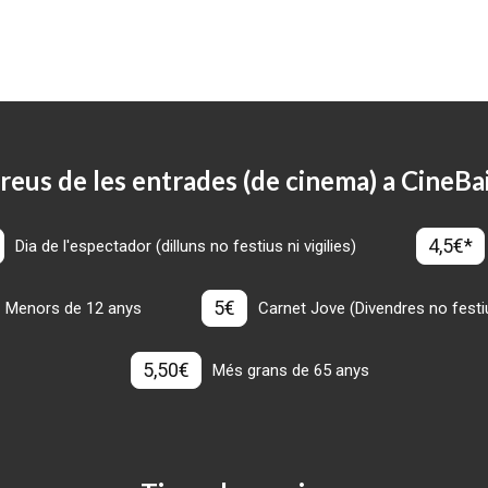
reus de les entrades (de cinema) a CineBa
4,5€*
Dia de l'espectador (dilluns no festius ni vigilies)
5€
Menors de 12 anys
Carnet Jove (Divendres no festius
5,50€
Més grans de 65 anys