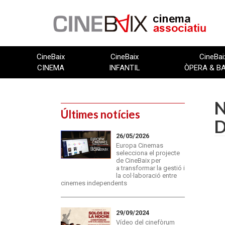
Vés
al
contingut
CineBaix
CineBaix
CineBai
CINEMA
INFANTIL
ÒPERA & B
N
Últimes notícies
D
26/05/2026
Europa Cinemas
selecciona el projecte
de CineBaix per
a transformar la gestió i
la col·laboració entre
cinemes independents
29/09/2024
Vídeo del cinefòrum