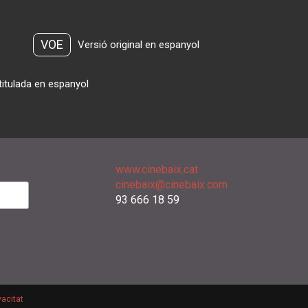
VOE
Versió original en espanyol
titulada en espanyol
www.cinebaix.cat
cinebaix@cinebaix.com
93 666 18 59
vacitat