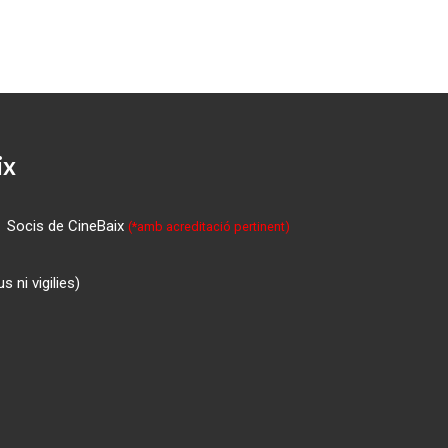
ix
Socis de CineBaix
(*amb acreditació pertinent)
 ni vigilies)