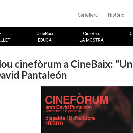
Cartellera
Històric
x
CineBaix
CineBaix
C
ALLET
EDUCA
LA MOSTRA
ou cinefòrum a CineBaix: "Un
avid Pantaleón