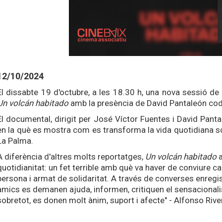
12/10/2024
El dissabte 19 d'octubre, a les 18.30 h, una nova sessió d
Un volcán habitado
amb la presència de David Pantaleón codir
El documental, dirigit per José Víctor Fuentes i David Pantal
en la què es mostra com es transforma la vida quotidiana sot
La Palma.
A diferència d'altres molts reportatges,
Un volcán habitado
a
quotidianitat: un fet terrible amb què va haver de conviure cad
persona i armat de solidaritat. A través de converses enregi
amics es demanen ajuda, informen, critiquen el sensacional
sobretot, es donen molt ànim, suport i afecte" - Alfonso Rive