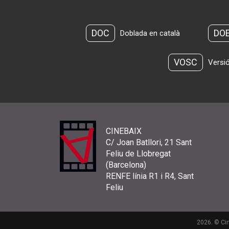
DOC
DO
Doblada en català
VOSC
Versió
CINEBAIX
C/ Joan Batllori, 21 Sant
Feliu de Llobregat
(Barcelona)
RENFE línia R1 i R4, Sant
Feliu
2026. © Cin