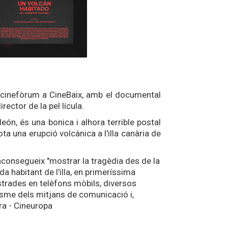
e cinefòrum a CineBaix, amb el documental
ector de la pel·lícula.
eón, és una bonica i alhora terrible postal
a una erupció volcànica a l'illa canària de
consegueix "mostrar la tragèdia des de la
a habitant de l'illa, en primeríssima
strades en telèfons mòbils, diversos
isme dels mitjans de comunicació i,
ra - Cineuropa