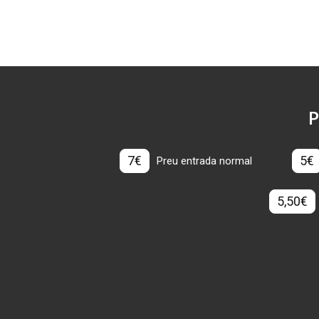
P
7€
5€
Preu entrada normal
5,50€