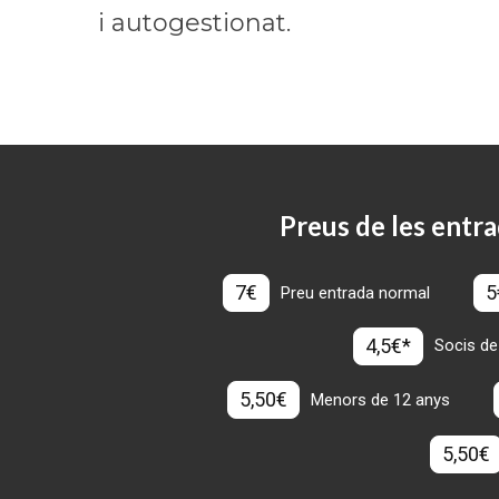
i autogestionat.
Preus de les entra
7€
5
Preu entrada normal
4,5€*
Socis de
5,50€
Menors de 12 anys
5,50€