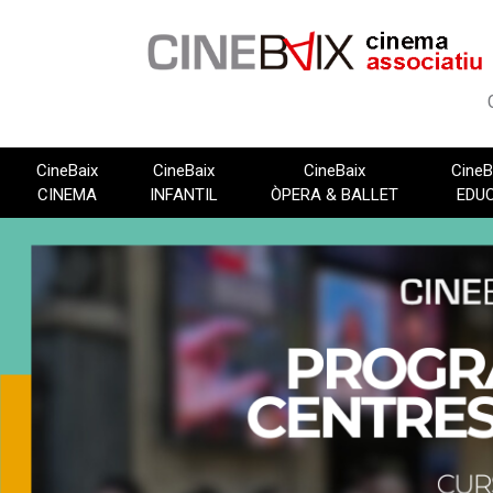
Vés
al
contingut
CineBaix
CineBaix
CineBaix
CineB
CINEMA
INFANTIL
ÒPERA & BALLET
EDU