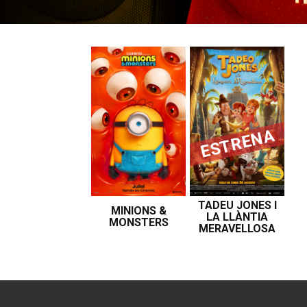
ESTRENA
TADEU JONES I
MINIONS &
LA LLÀNTIA
Tadeu
MONSTERS
MERAVELLOSA
Jones