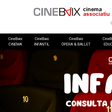
Vés
al
contingut
CineBaix
CineBaix
CineBaix
CineB
CINEMA
INFANTIL
ÒPERA & BALLET
EDU