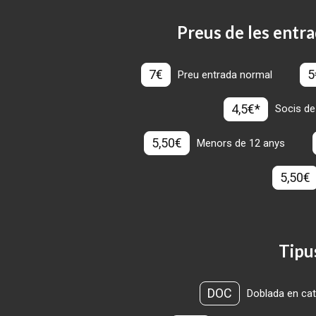
Preus de les entra
7€
5
Preu entrada normal
4,5€*
Socis de
5,50€
Menors de 12 anys
5,50€
Tipu
DOC
Doblada en cat