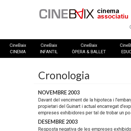
Vés
al
contingut
CineBaix
CineBaix
CineBaix
CineB
CINEMA
INFANTIL
ÒPERA & BALLET
EDU
Cronologia
NOVEMBRE 2003
Davant del venciment de la hipoteca i l'emba
propietari del Guinart i actual encarregat d'e
empreses exhibidores per tal de trobar un p
DESEMBRE 2003
Resposta negativa de les empreses exhibidore