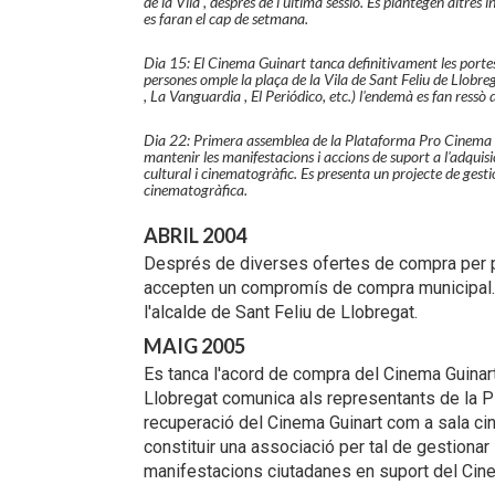
de la Vila , després de l'ultima sessió. Es plantegen altres 
es faran el cap de setmana.
Dia 15: El Cinema Guinart tanca definitivament les porte
persones omple la plaça de la Vila de Sant Feliu de Llobr
, La Vanguardia , El Periódico, etc.) l'endemà es fan ressò
Dia 22: Primera assemblea de la Plataforma Pro Cinema d
mantenir les manifestacions i accions de suport a l'adquis
cultural i cinematogràfic. Es presenta un projecte de gest
cinematogràfica.
ABRIL 2004
Després de diverses ofertes de compra per pa
accepten un compromís de compra municipal. E
l'alcalde de Sant Feliu de Llobregat.
MAIG 2005
Es tanca l'acord de compra del Cinema Guinart 
Llobregat comunica als representants de la Pl
recuperació del Cinema Guinart com a sala ci
constituir una associació per tal de gestionar
manifestacions ciutadanes en suport del Cine