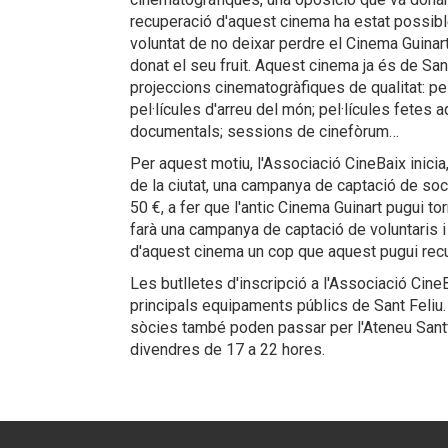
recuperació d'aquest cinema ha estat possible
voluntat de no deixar perdre el Cinema Guinart,
donat el seu fruit. Aquest cinema ja és de Sant
projeccions cinematogràfiques de qualitat: pel·l
pel·lícules d'arreu del món; pel·lícules fetes aq
documentals; sessions de cinefòrum…
Per aquest motiu, l'Associació CineBaix inici
de la ciutat, una campanya de captació de so
50 €, a fer que l'antic Cinema Guinart pugui to
farà una campanya de captació de voluntaris i
d'aquest cinema un cop que aquest pugui recu
Les butlletes d'inscripció a l'Associació CineB
principals equipaments públics de Sant Feliu
sòcies també poden passar per l'Ateneu Santf
divendres de 17 a 22 hores.