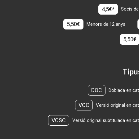
4,5€*
Socis de
5,50€
Menors de 12 anys
5,50€
Tipu
DOC
Doblada en cat
VOC
Versió original en ca
VOSC
Versió original subtitulada en ca