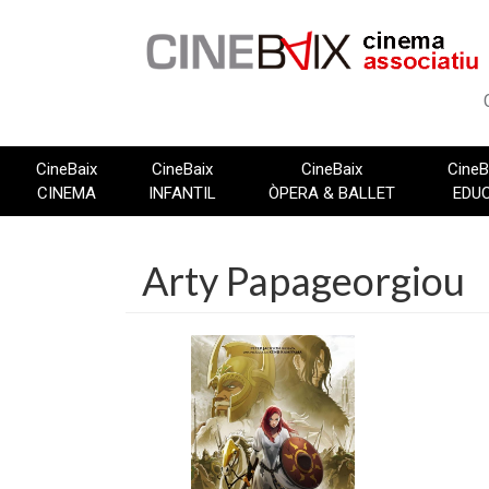
Vés
al
contingut
CineBaix
CineBaix
CineBaix
CineB
CINEMA
INFANTIL
ÒPERA & BALLET
EDU
Arty Papageorgiou