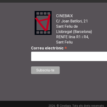
CINEBAIX
C/ Joan Batllori, 21
Sant Feliu de
Llobregat (Barcelona)
RENFE línia R1 i R4,
Sant Feliu
*
Correu electrònic
2026. © Cinebaix. Tots els drets reservats.