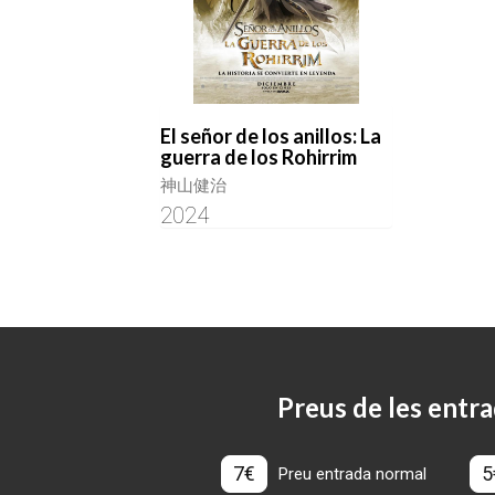
El señor de los anillos: La
guerra de los Rohirrim
神山健治
2024
Preus de les entra
7€
5
Preu entrada normal