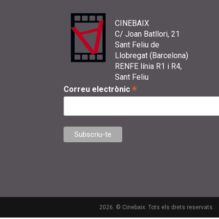
CINEBAIX
C/ Joan Batllori, 21
Sant Feliu de
Llobregat (Barcelona)
RENFE línia R1 i R4,
Sant Feliu
*
Correu electrònic
2026. © Cinebaix. Tots els drets reservats.