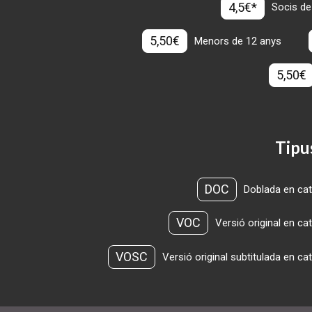
4,5€*
Socis de
5,50€
Menors de 12 anys
5,50€
Tipu
DOC
Doblada en cat
VOC
Versió original en ca
VOSC
Versió original subtitulada en ca