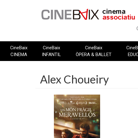
Vés
al
contingut
CineBaix
CineBaix
CineBaix
CineB
CINEMA
INFANTIL
ÒPERA & BALLET
EDU
Alex Choueiry