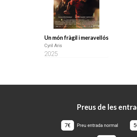
Un món fràgil i meravellós
Cyril Aris
2025
Preus de les entra
7€
5
Preu entrada normal