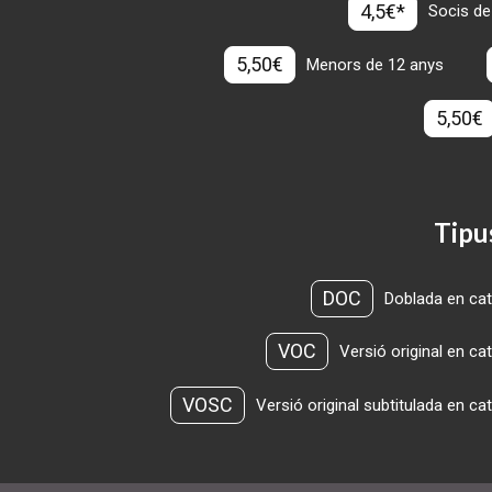
4,5€*
Socis de
5,50€
Menors de 12 anys
5,50€
Tipu
DOC
Doblada en cat
VOC
Versió original en ca
VOSC
Versió original subtitulada en ca