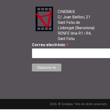
CINEBAIX
C/ Joan Batllori, 21
Sant Feliu de
Llobregat (Barcelona)
RENFE línia R1 i R4,
Sant Feliu
*
Correu electrònic
2026. © Cinebaix. Tots els drets reservats.