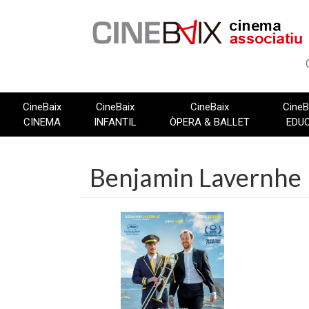
Vés
al
contingut
CineBaix
CineBaix
CineBaix
CineB
CINEMA
INFANTIL
ÒPERA & BALLET
EDU
Benjamin Lavernhe