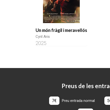
Un món fràgil i meravellós
Cyril Aris
2025
Preus de les entra
7€
5
Preu entrada normal