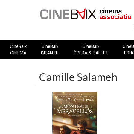
Vés
al
contingut
CineBaix
CineBaix
CineBaix
CineB
CINEMA
INFANTIL
ÒPERA & BALLET
EDU
Camille Salameh