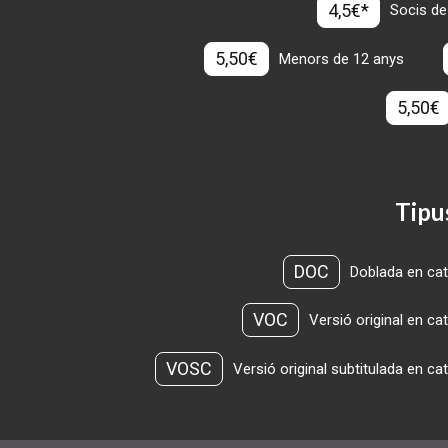
4,5€*
Socis de
5,50€
Menors de 12 anys
5,50€
Tipu
DOC
Doblada en cat
VOC
Versió original en ca
VOSC
Versió original subtitulada en ca