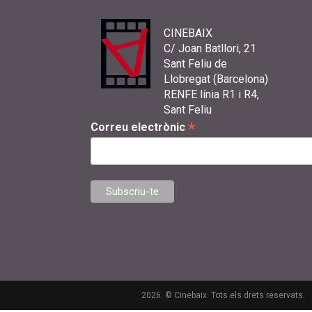
CINEBAIX
C/ Joan Batllori, 21
Sant Feliu de
Llobregat (Barcelona)
RENFE línia R1 i R4,
Sant Feliu
*
Correu electrònic
2026. © Cinebaix. Tots els drets reservats.