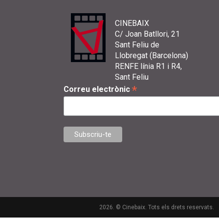
CINEBAIX
C/ Joan Batllori, 21
Sant Feliu de
Llobregat (Barcelona)
RENFE línia R1 i R4,
Sant Feliu
*
Correu electrònic
2026. © Cinebaix. Tots els drets reservats.