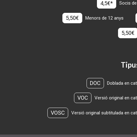
4,5€*
Socis de
5,50€
Menors de 12 anys
5,50€
Tipu
DOC
Doblada en cat
VOC
Versió original en ca
VOSC
Versió original subtitulada en ca