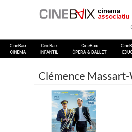
Vés
al
contingut
CineBaix
CineBaix
CineBaix
CineB
CINEMA
INFANTIL
ÒPERA & BALLET
EDU
Clémence Massart-