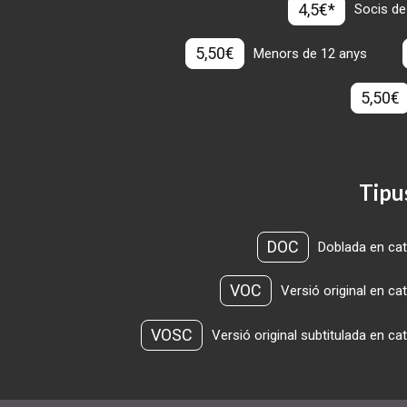
4,5€*
Socis de
5,50€
Menors de 12 anys
5,50€
Tipu
DOC
Doblada en cat
VOC
Versió original en ca
VOSC
Versió original subtitulada en ca