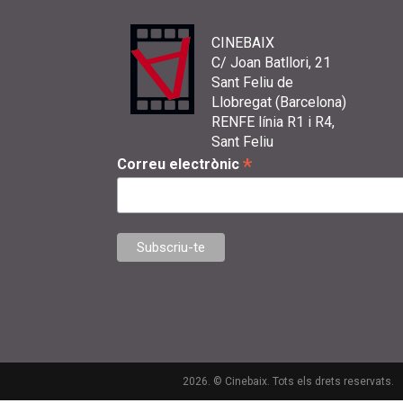
CINEBAIX
C/ Joan Batllori, 21
Sant Feliu de
Llobregat (Barcelona)
RENFE línia R1 i R4,
Sant Feliu
*
Correu electrònic
2026. © Cinebaix. Tots els drets reservats.