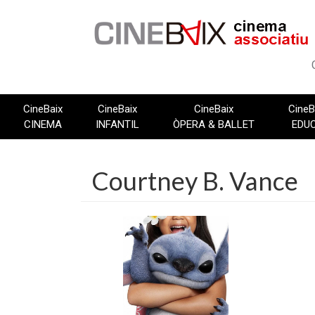
Vés
al
contingut
CineBaix
CineBaix
CineBaix
CineB
CINEMA
INFANTIL
ÒPERA & BALLET
EDU
Courtney B. Vance