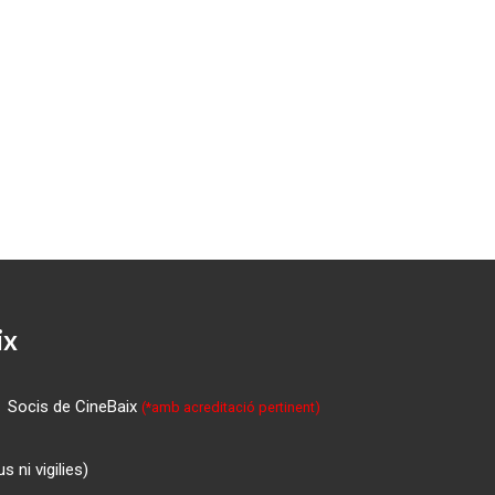
ix
Socis de CineBaix
(*amb acreditació pertinent)
 ni vigilies)