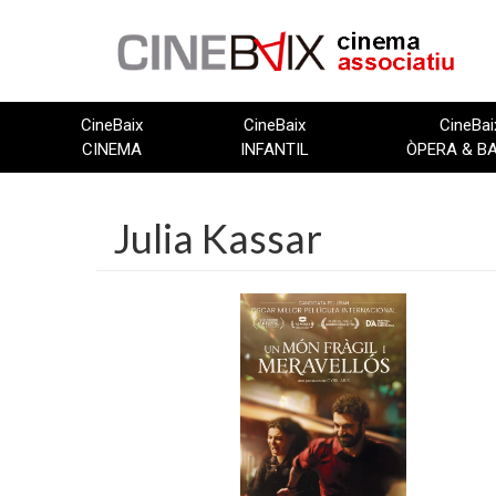
Vés
al
contingut
CineBaix
CineBaix
CineBai
CINEMA
INFANTIL
ÒPERA & B
Julia Kassar