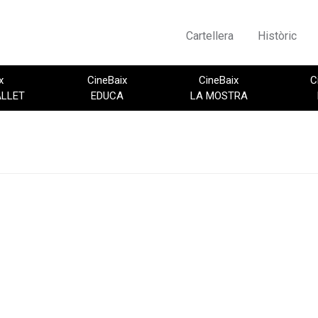
Cartellera
Històric
x
CineBaix
CineBaix
C
ALLET
EDUCA
LA MOSTRA