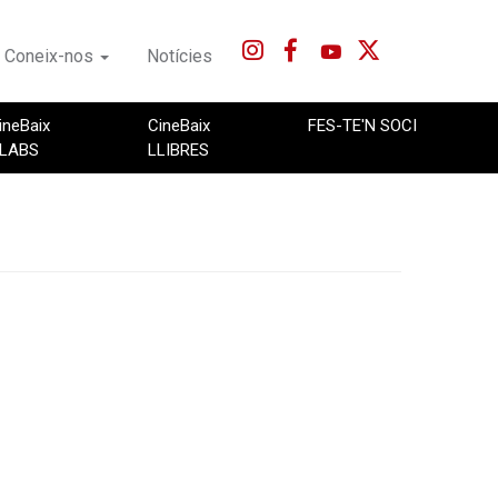
Coneix-nos
Notícies
ineBaix
CineBaix
FES-TE'N SOCI
LABS
LLIBRES