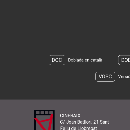
DOC
DO
Doblada en català
VOSC
Versió
CINEBAIX
C/ Joan Batllori, 21 Sant
Feliu de Llobregat