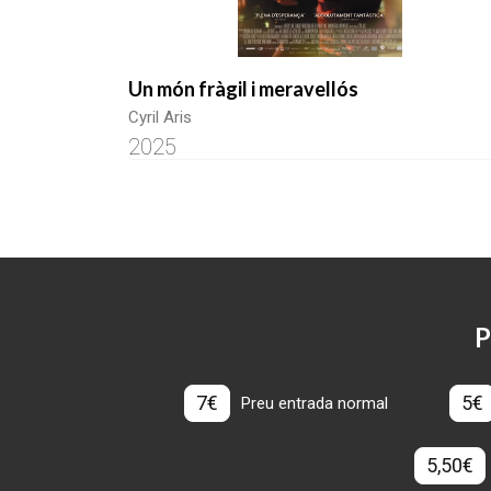
Un món fràgil i meravellós
Cyril Aris
2025
P
7€
5€
Preu entrada normal
5,50€