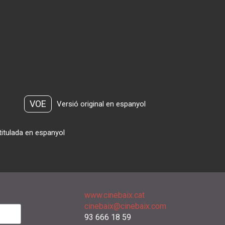
VOE
Versió original en espanyol
titulada en espanyol
www.cinebaix.cat
cinebaix@cinebaix.com
93 666 18 59