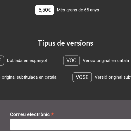
5,50€
Més grans de 65 anys
Tipus de versions
E
VOC
Doblada en espanyol
Versió original en català
VOSE
 original subtitulada en català
Versió original sub
*
Correu electrònic