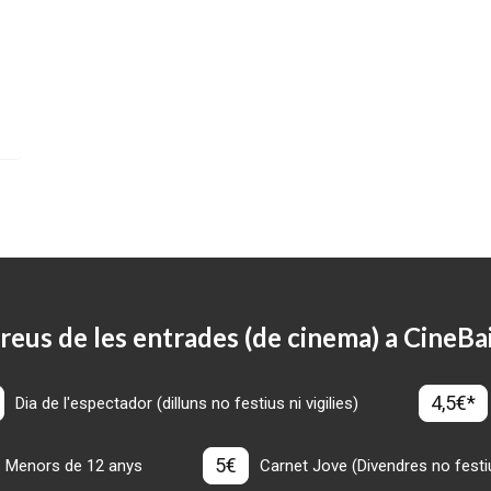
reus de les entrades (de cinema) a CineBa
4,5€*
Dia de l'espectador (dilluns no festius ni vigilies)
5€
Menors de 12 anys
Carnet Jove (Divendres no festius