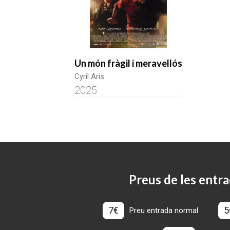
Un món fràgil i meravellós
Cyril Aris
2025
Preus de les entra
7€
5
Preu entrada normal