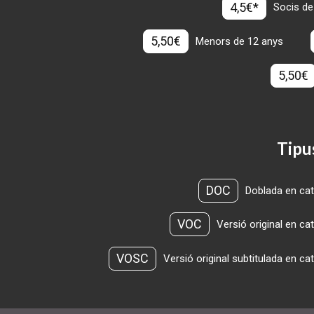
4,5€*
Socis de
5,50€
Menors de 12 anys
5,50€
Tipu
DOC
Doblada en cat
VOC
Versió original en ca
VOSC
Versió original subtitulada en ca