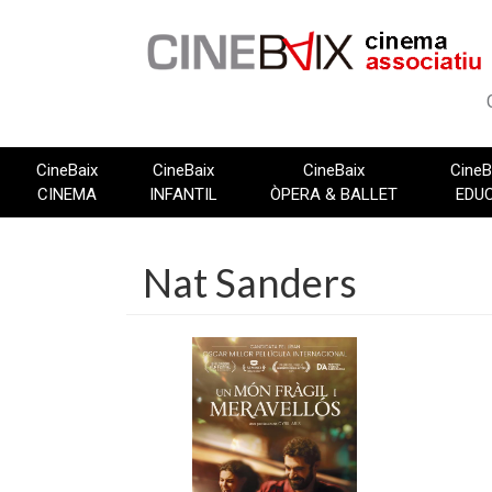
Vés
al
contingut
CineBaix
CineBaix
CineBaix
CineB
CINEMA
INFANTIL
ÒPERA & BALLET
EDU
Nat Sanders