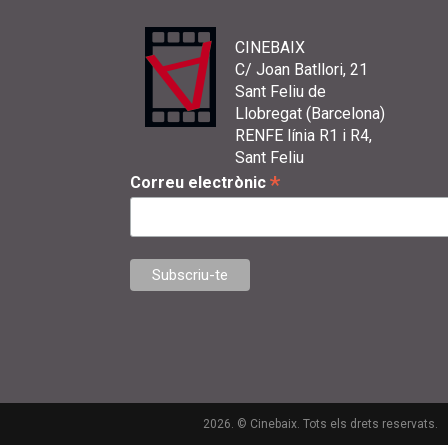
CINEBAIX
C/ Joan Batllori, 21
Sant Feliu de
Llobregat (Barcelona)
RENFE línia R1 i R4,
Sant Feliu
*
Correu electrònic
2026. © Cinebaix. Tots els drets reservats.