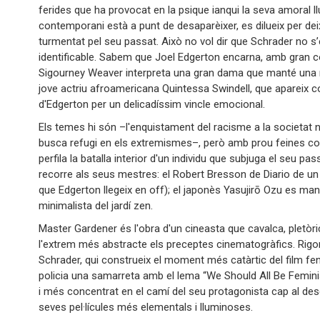
ferides que ha provocat en la psique ianqui la seva amoral l
contemporani està a punt de desaparèixer, es dilueix per dei
turmentat pel seu passat. Això no vol dir que Schrader no 
identificable. Sabem que Joel Edgerton encarna, amb gran con
Sigourney Weaver interpreta una gran dama que manté una rel
jove actriu afroamericana Quintessa Swindell, que apareix co
d'Edgerton per un delicadíssim vincle emocional.
Els temes hi són –l'enquistament del racisme a la societat n
busca refugi en els extremismes–, però amb prou feines con
perfila la batalla interior d'un individu que subjuga el seu p
recorre als seus mestres: el Robert Bresson de Diario de un 
que Edgerton llegeix en off); el japonès Yasujirō Ozu es man
minimalista del jardí zen.
Master Gardener és l'obra d'un cineasta que cavalca, pletòri
l'extrem més abstracte els preceptes cinematogràfics. Rigor i
Schrader, qui construeix el moment més catàrtic del film fen
policia una samarreta amb el lema “We Should All Be Feminist
i més concentrat en el camí del seu protagonista cap al d
seves pel·lícules més elementals i lluminoses.