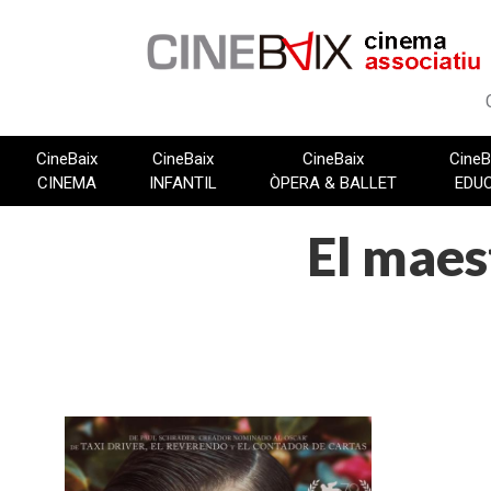
Vés
al
contingut
CineBaix
CineBaix
CineBaix
CineB
CINEMA
INFANTIL
ÒPERA & BALLET
EDU
El maes
FITXA TÈCNICA