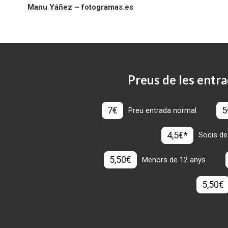
Manu Yáñez – fotogramas.es
Preus de les entra
7€
5
Preu entrada normal
4,5€*
Socis de
5,50€
Menors de 12 anys
5,50€