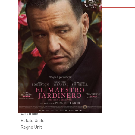
Descarrega la fitxa en PDF
Direcció:
Paul Schrader
Intèrprets:
Joel Edgerton
Sigourney Weaver
Quintessa Swindell
Esai Morales
Eduardo Losan
Rick Cosnett
Victoria Hill
País:
Austràlia
Estats Units
Regne Unit