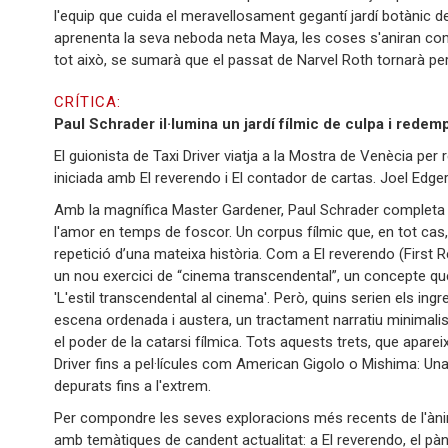
l'equip que cuida el meravellosament gegantí jardí botànic d
aprenenta la seva neboda neta Maya, les coses s'aniran com
tot això, se sumarà que el passat de Narvel Roth tornarà per
CRÍTICA:
Paul Schrader il·lumina un jardí fílmic de culpa i redem
El guionista de Taxi Driver viatja a la Mostra de Venècia per 
iniciada amb El reverendo i El contador de cartas. Joel Edge
Amb la magnífica Master Gardener, Paul Schrader completa e
l'amor en temps de foscor. Un corpus fílmic que, en tot cas, 
repetició d’una mateixa història. Com a El reverendo (First
un nou exercici de “cinema transcendental”, un concepte que 
'L'estil transcendental al cinema'. Però, quins serien els i
escena ordenada i austera, un tractament narratiu minimali
el poder de la catarsi fílmica. Tots aquests trets, que apare
Driver fins a pel·lícules com American Gigolo o Mishima: Un
depurats fins a l'extrem.
Per compondre les seves exploracions més recents de l'ànim
amb temàtiques de candent actualitat: a El reverendo, el pànic