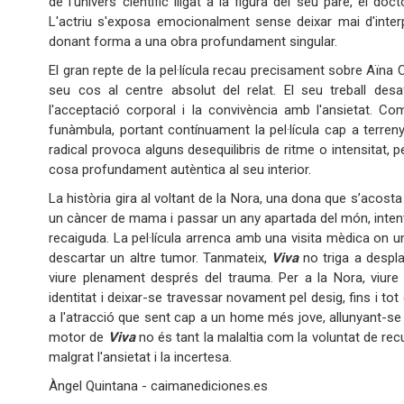
de l'univers científic lligat a la figura del seu pare, el d
L'actriu s'exposa emocionalment sense deixar mai d'interp
donant forma a una obra profundament singular.
El gran repte de la pel·lícula recau precisament sobre Aïna 
seu cos al centre absolut del relat. El seu treball des
l'acceptació corporal i la convivència amb l'ansietat. 
funàmbula, portant contínuament la pel·lícula cap a terren
radical provoca alguns desequilibris de ritme o intensitat,
cosa profundament autèntica al seu interior.
La història gira al voltant de la Nora, una dona que s’acost
un càncer de mama i passar un any apartada del món, intent
recaiguda. La pel·lícula arrenca amb una visita mèdica on
descartar un altre tumor. Tanmateix,
Viva
no triga a despla
viure plenament després del trauma. Per a la Nora, viure 
identitat i deixar-se travessar novament pel desig, fins i to
a l'atracció que sent cap a un home més jove, allunyant-se d
motor de
Viva
no és tant la malaltia com la voluntat de recu
malgrat l'ansietat i la incertesa.
Àngel Quintana - caimanediciones.es