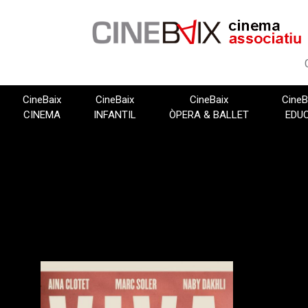
Vés
al
contingut
CineBaix
CineBaix
CineBaix
CineB
CINEMA
INFANTIL
ÒPERA & BALLET
EDU