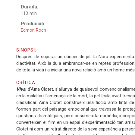
Durada:
113
Producció:
Edmon Roch
SINOPSI:
Després de superar un càncer de pit, la Nora experimenta l
d’activitat. Això la du a embrancar-se en reptes professiona
de tota la vida i a iniciar una nova relació amb un home més
CRÍTICA:
Viva
, d'Aïna Clotet, s'allunya de qualsevol convencionalis
en la malaltia i l'amenaça de la mort, la pel·lícula aviat trenc
classificar. Aïna Clotet construeix una ficció amb tints de
formen part del paisatge emocional que travessa la protago
qüestions dramàtiques, però assumeix la comèdia, incorpor
converteixen el film en un espai d'experimentació tan arri
Clotet ni com un retrat directe de la seva experiència person