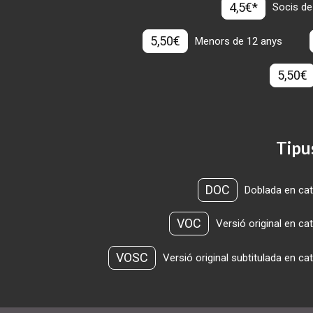
4,5€*
Socis de
5,50€
Menors de 12 anys
5,50€
Tipu
DOC
Doblada en cat
VOC
Versió original en ca
VOSC
Versió original subtitulada en ca