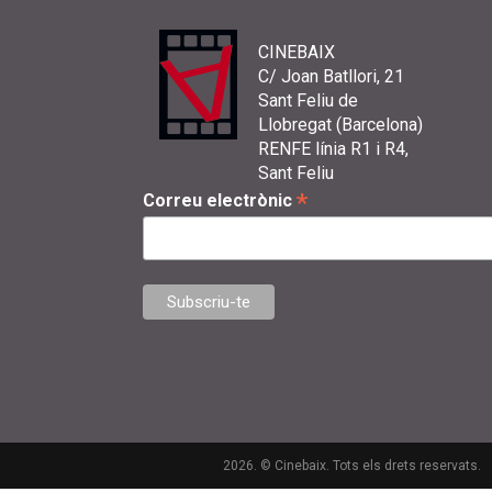
CINEBAIX
C/ Joan Batllori, 21
Sant Feliu de
Llobregat (Barcelona)
RENFE línia R1 i R4,
Sant Feliu
*
Correu electrònic
2026. © Cinebaix. Tots els drets reservats.