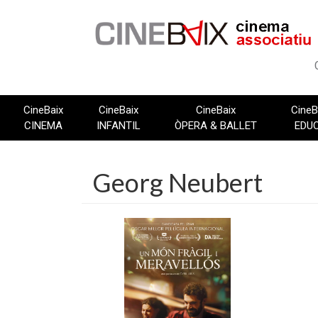
Vés
al
contingut
CineBaix
CineBaix
CineBaix
CineB
CINEMA
INFANTIL
ÒPERA & BALLET
EDU
Georg Neubert