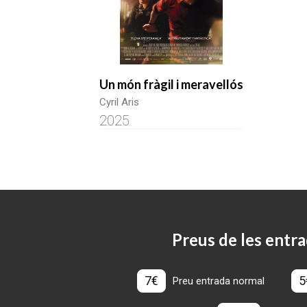
Un món fràgil i meravellós
Cyril Aris
2025
Preus de les entra
7€
5
Preu entrada normal