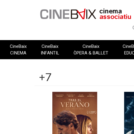
Vés
al
contingut
CineBaix
CineBaix
CineBaix
CineB
CINEMA
INFANTIL
ÒPERA & BALLET
EDU
+7