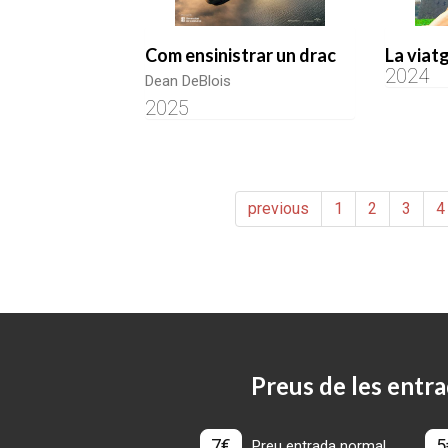
Com ensinistrar un drac
La viat
2024
Dean DeBlois
2025
previous
1
2
3
4
Preus de les entra
7€
5
Preu entrada normal