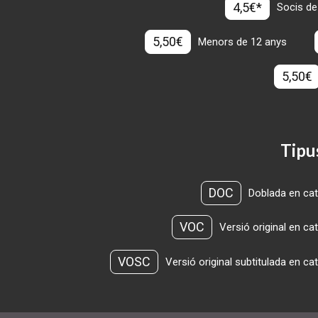
4,5€*
Socis de
5,50€
Menors de 12 anys
5,50€
Tipu
DOC
Doblada en cat
VOC
Versió original en ca
VOSC
Versió original subtitulada en ca