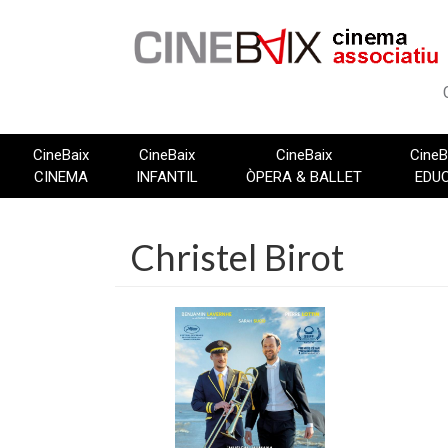
Vés
al
contingut
CineBaix
CineBaix
CineBaix
CineB
CINEMA
INFANTIL
ÒPERA & BALLET
EDU
Christel Birot