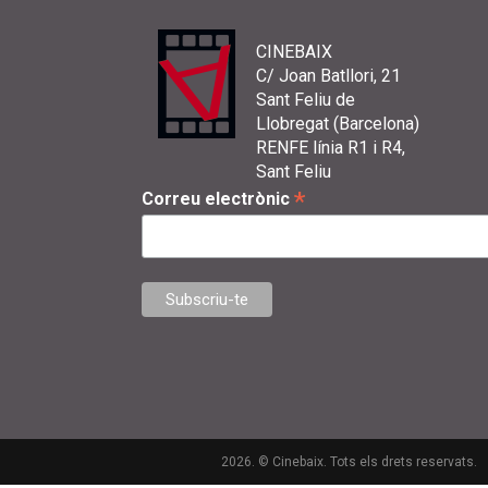
CINEBAIX
C/ Joan Batllori, 21
Sant Feliu de
Llobregat (Barcelona)
RENFE línia R1 i R4,
Sant Feliu
*
Correu electrònic
2026. © Cinebaix. Tots els drets reservats.