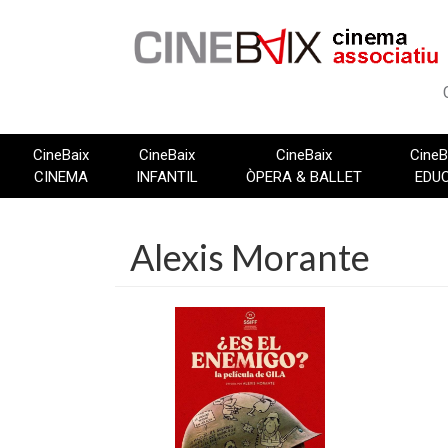
Vés
al
contingut
CineBaix
CineBaix
CineBaix
CineB
CINEMA
INFANTIL
ÒPERA & BALLET
EDU
Alexis Morante