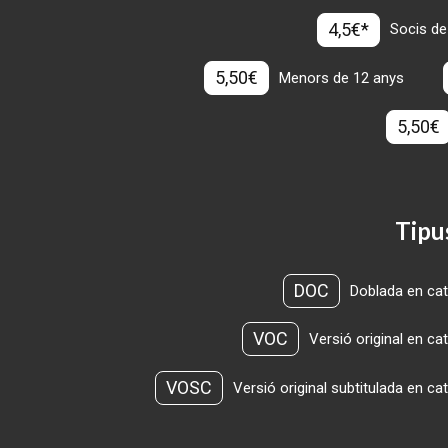
4,5€*
Socis de
5,50€
Menors de 12 anys
5,50€
Tipu
DOC
Doblada en cat
VOC
Versió original en ca
VOSC
Versió original subtitulada en ca