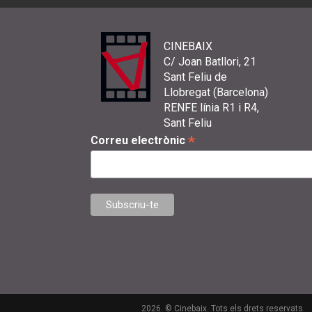
CINEBAIX
C/ Joan Batllori, 21
Sant Feliu de
Llobregat (Barcelona)
RENFE línia R1 i R4,
Sant Feliu
*
Correu electrònic
2026. © Cinebaix. Tots els drets reservats.