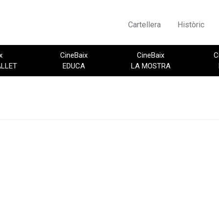
Cartellera
Històric
x
CineBaix
CineBaix
C
ALLET
EDUCA
LA MOSTRA