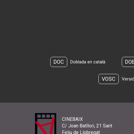
DOC
DO
Doblada en català
VOSC
Versió
CINEBAIX
C/ Joan Batllori, 21 Sant
Feliu de Llobregat