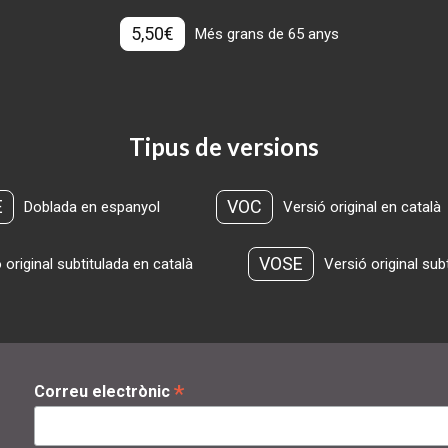
5,50€
Més grans de 65 anys
Tipus de versions
E
VOC
Doblada en espanyol
Versió original en català
VOSE
 original subtitulada en català
Versió original sub
*
Correu electrònic