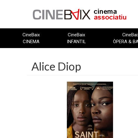
Vés
al
contingut
CineBaix
CineBaix
CineBai
CINEMA
INFANTIL
ÒPERA & B
Alice Diop