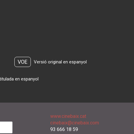
VOE
Versió original en espanyol
titulada en espanyol
www.cinebaix.cat
cinebaix@cinebaix.com
93 666 18 59