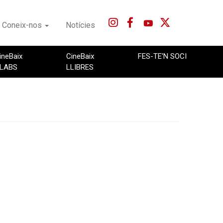
Coneix-nos
Notícies
ineBaix
CineBaix
FES-TE'N SOCI
LABS
LLIBRES