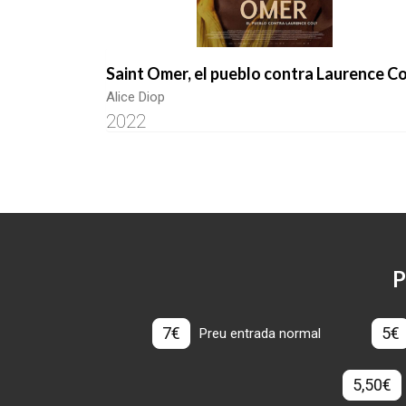
Saint Omer, el pueblo contra Laurence C
Alice Diop
2022
P
7€
5€
Preu entrada normal
5,50€