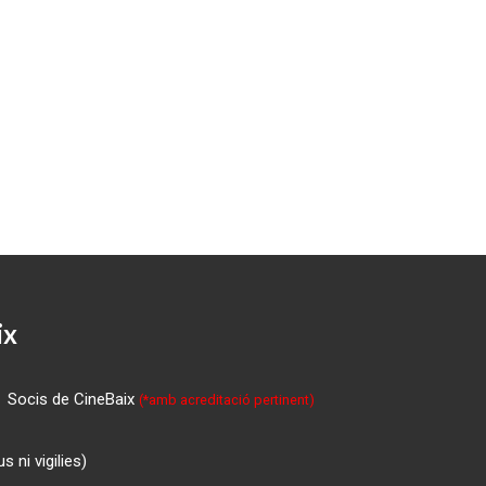
ix
Socis de CineBaix
(*amb acreditació pertinent)
 ni vigilies)