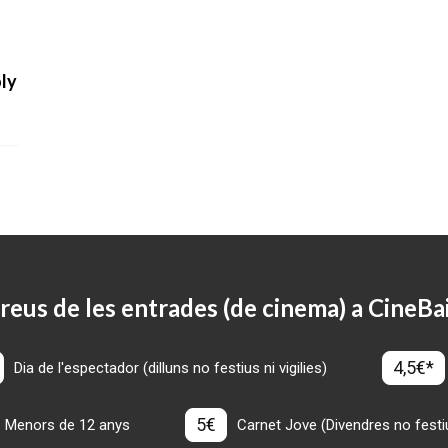
oly
reus de les entrades (de cinema) a CineBa
4,5€*
Dia de l'espectador (dilluns no festius ni vigilies)
5€
Menors de 12 anys
Carnet Jove (Divendres no festius