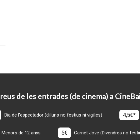
reus de les entrades (de cinema) a CineBa
4,5€*
Dia de l'espectador (dilluns no festius ni vigilies)
5€
Menors de 12 anys
Carnet Jove (Divendres no festius