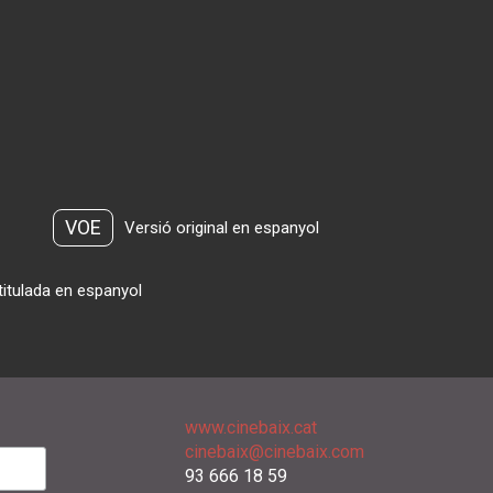
VOE
Versió original en espanyol
titulada en espanyol
www.cinebaix.cat
cinebaix@cinebaix.com
93 666 18 59