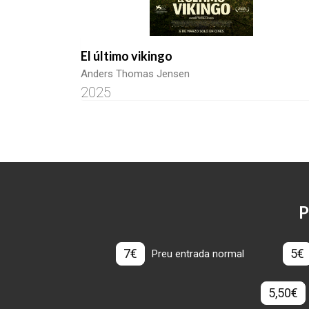
El último vikingo
Anders Thomas Jensen
2025
P
7€
5€
Preu entrada normal
5,50€