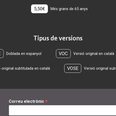
5,50€
Més grans de 65 anys
Tipus de versions
E
VOC
Doblada en espanyol
Versió original en català
VOSE
 original subtitulada en català
Versió original sub
*
Correu electrònic