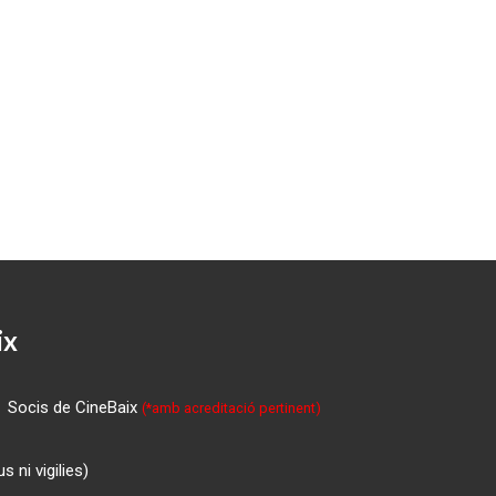
ix
Socis de CineBaix
(*amb acreditació pertinent)
 ni vigilies)