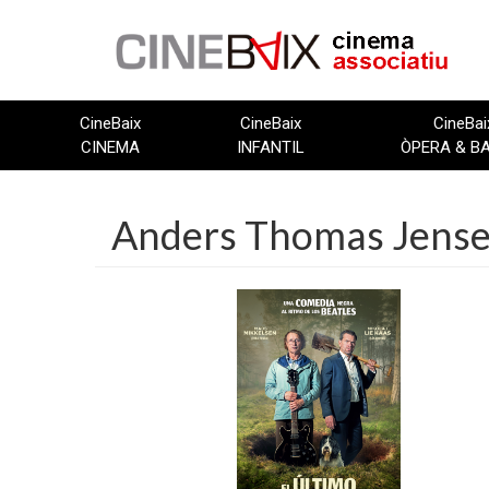
Vés
al
contingut
CineBaix
CineBaix
CineBai
CINEMA
INFANTIL
ÒPERA & B
Anders Thomas Jens