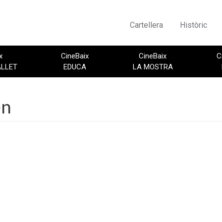
Cartellera
Històric
x
CineBaix
CineBaix
C
ALLET
EDUCA
LA MOSTRA
en