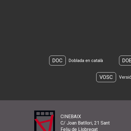
DOC
DO
Doblada en català
VOSC
Versió
CINEBAIX
C/ Joan Batllori, 21 Sant
Feliu de Llobregat