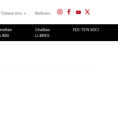
Coneix-nos
Notícies
ineBaix
CineBaix
FES-TE'N SOCI
LABS
LLIBRES