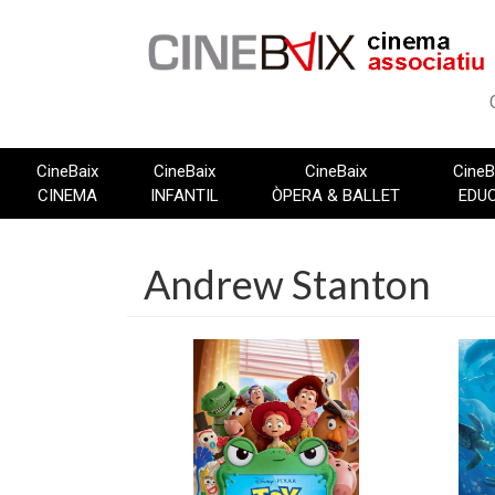
Vés
al
contingut
CineBaix
CineBaix
CineBaix
CineB
CINEMA
INFANTIL
ÒPERA & BALLET
EDU
Andrew Stanton