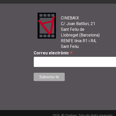
CINEBAIX
C/ Joan Batllori, 21
Sant Feliu de
Llobregat (Barcelona)
RENFE línia R1 i R4,
Sant Feliu
*
Correu electrònic
2026. © Cinebaix. Tots els drets reservats.