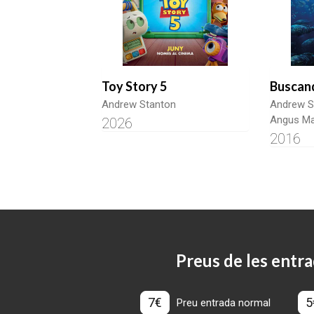
Toy Story 5
Buscan
Andrew Stanton
Andrew S
Angus M
2026
2016
Preus de les entra
7€
5
Preu entrada normal