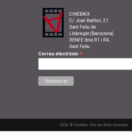
CINEBAIX
C/ Joan Batllori, 21
Sant Feliu de
Llobregat (Barcelona)
RENFE línia R1 i R4,
Sant Feliu
*
Correu electrònic
2026. © Cinebaix. Tots els drets reservats.