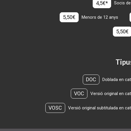
4,5€*
Socis de
5,50€
Menors de 12 anys
5,50€
Tipu
DOC
Doblada en cat
VOC
Versió original en ca
VOSC
Versió original subtitulada en ca