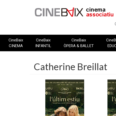
Vés
al
contingut
CineBaix
CineBaix
CineBaix
CineB
CINEMA
INFANTIL
ÒPERA & BALLET
EDU
Catherine Breillat