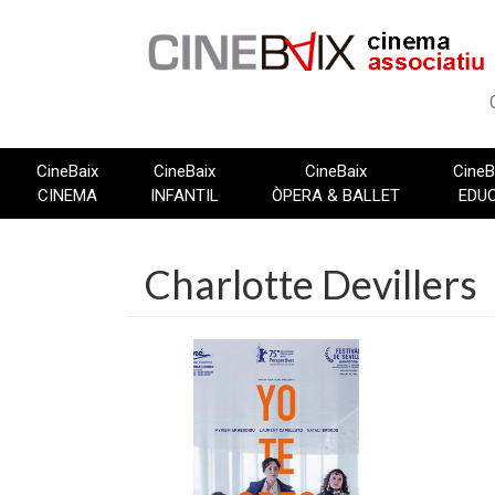
Vés
al
contingut
CineBaix
CineBaix
CineBaix
CineB
CINEMA
INFANTIL
ÒPERA & BALLET
EDU
Charlotte Devillers