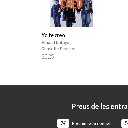
Yo te creo
Arnaud Dufeys
Charlotte Devillers
2025
Preus de les entra
7€
5
Preu entrada normal