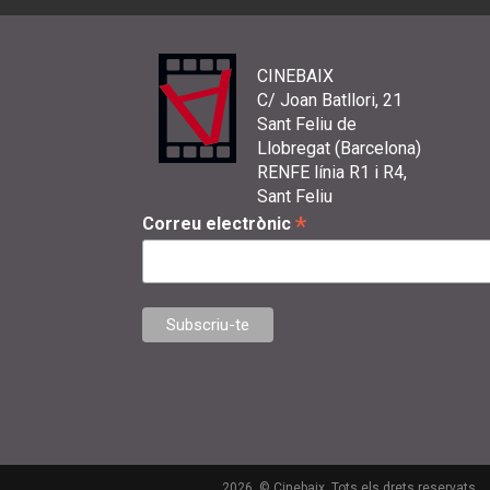
CINEBAIX
C/ Joan Batllori, 21
Sant Feliu de
Llobregat (Barcelona)
RENFE línia R1 i R4,
Sant Feliu
*
Correu electrònic
2026. © Cinebaix. Tots els drets reservats.