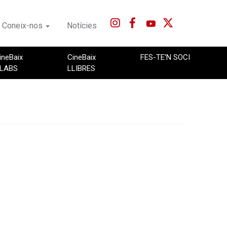
Coneix-nos
Notícies
ineBaix
CineBaix
FES-TE'N SOCI
LABS
LLIBRES