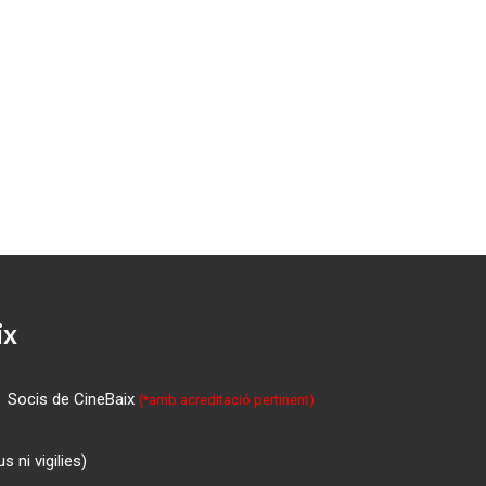
ix
Socis de CineBaix
(*amb acreditació pertinent)
 ni vigilies)