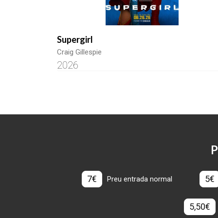
Supergirl
Craig Gillespie
2026
P
7€
5€
Preu entrada normal
5,50€