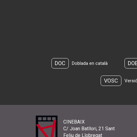
DOC
DO
Doblada en català
VOSC
Versió
CINEBAIX
C/ Joan Batllori, 21 Sant
Feliu de Llobregat