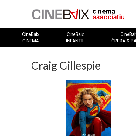
Vés
al
contingut
CineBaix
CineBaix
CineBai
CINEMA
INFANTIL
ÒPERA & B
Craig Gillespie