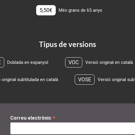
5,50€
Més grans de 65 anys
Tipus de versions
E
VOC
Doblada en espanyol
Versió original en català
VOSE
 original subtitulada en català
Versió original sub
*
Correu electrònic