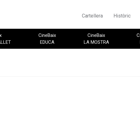
Cartellera
Històric
x
CineBaix
CineBaix
C
ALLET
EDUCA
LA MOSTRA