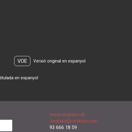
VOE
Versió original en espanyol
titulada en espanyol
www.cinebaix.cat
cinebaix@cinebaix.com
93 666 18 59