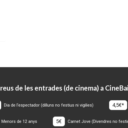
reus de les entrades (de cinema) a CineBa
4,5€*
Dia de l'espectador (dilluns no festius ni vigilies)
5€
Menors de 12 anys
Carnet Jove (Divendres no festius