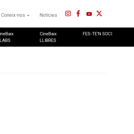
Coneix-nos
Notícies
ineBaix
CineBaix
FES-TE'N SOCI
LABS
LLIBRES