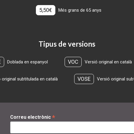
5,50€
Més grans de 65 anys
Tipus de versions
E
VOC
Doblada en espanyol
Versió original en català
VOSE
 original subtitulada en català
Versió original sub
*
Correu electrònic