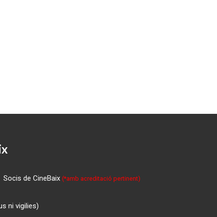
ix
Socis de CineBaix
(*amb acreditació pertinent)
 ni vigilies)