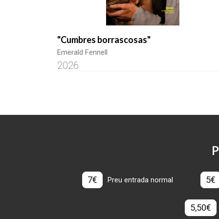
"Cumbres borrascosas"
Emerald Fennell
2026
P
7€
5€
Preu entrada normal
5,50€