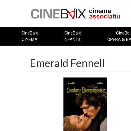
Vés
al
contingut
CineBaix
CineBaix
CineBai
CINEMA
INFANTIL
ÒPERA & B
Emerald Fennell