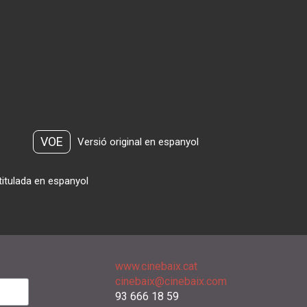
VOE
Versió original en espanyol
titulada en espanyol
www.cinebaix.cat
cinebaix@cinebaix.com
93 666 18 59