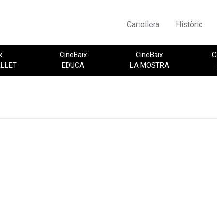
Cartellera
Històric
x
CineBaix
CineBaix
C
ALLET
EDUCA
LA MOSTRA