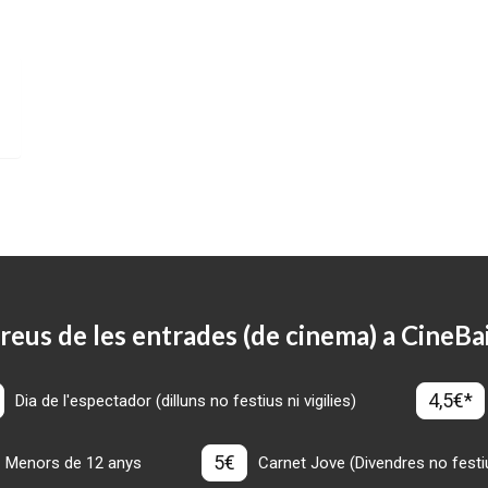
reus de les entrades (de cinema) a CineBa
4,5€*
Dia de l'espectador (dilluns no festius ni vigilies)
5€
Menors de 12 anys
Carnet Jove (Divendres no festius