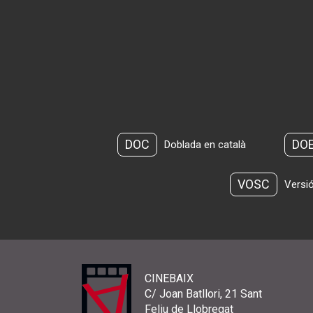
DOC
DO
Doblada en català
VOSC
Versió
CINEBAIX
C/ Joan Batllori, 21 Sant
Feliu de Llobregat