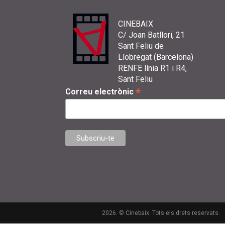
CINEBAIX
C/ Joan Batllori, 21
Sant Feliu de
Llobregat (Barcelona)
RENFE línia R1 i R4,
Sant Feliu
*
Correu electrònic
2026. © Cinebaix. Tots els drets reservats.