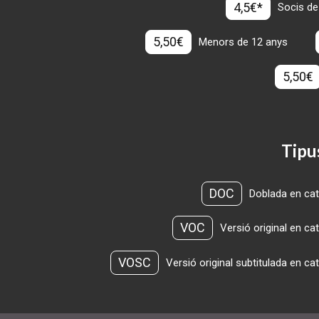
4,5€*
Socis de
5,50€
Menors de 12 anys
5,50€
Tipu
DOC
Doblada en cat
VOC
Versió original en ca
VOSC
Versió original subtitulada en ca