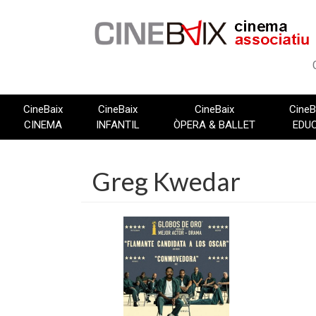
Vés
al
contingut
CineBaix
CineBaix
CineBaix
CineB
CINEMA
INFANTIL
ÒPERA & BALLET
EDU
Greg Kwedar