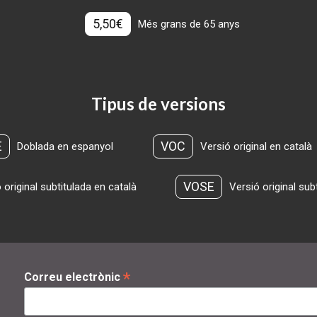
5,50€
Més grans de 65 anys
Tipus de versions
E
VOC
Doblada en espanyol
Versió original en català
VOSE
 original subtitulada en català
Versió original sub
*
Correu electrònic