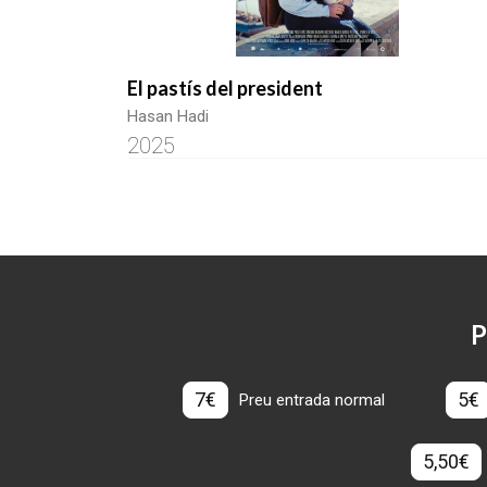
El pastís del president
Hasan Hadi
2025
P
7€
5€
Preu entrada normal
5,50€