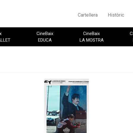
Cartellera
Històric
x
CineBaix
CineBaix
C
ALLET
EDUCA
LA MOSTRA