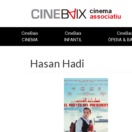
Vés
al
contingut
CineBaix
CineBaix
CineBai
CINEMA
INFANTIL
ÒPERA & B
Hasan Hadi