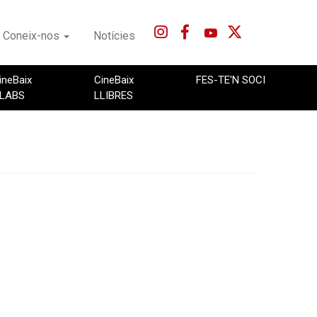
Coneix-nos
Notícies
ineBaix
CineBaix
FES-TE'N SOCI
LABS
LLIBRES