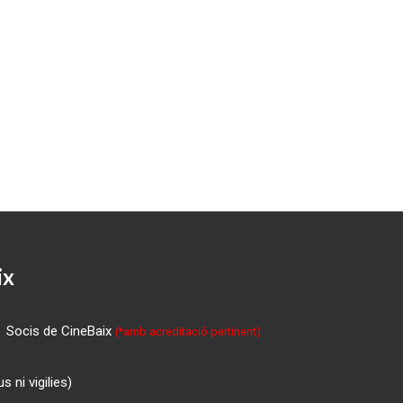
ix
Socis de CineBaix
(*amb acreditació pertinent)
 ni vigilies)