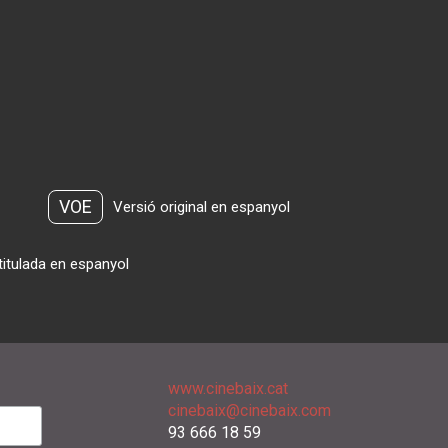
VOE
Versió original en espanyol
titulada en espanyol
www.cinebaix.cat
cinebaix@cinebaix.com
93 666 18 59