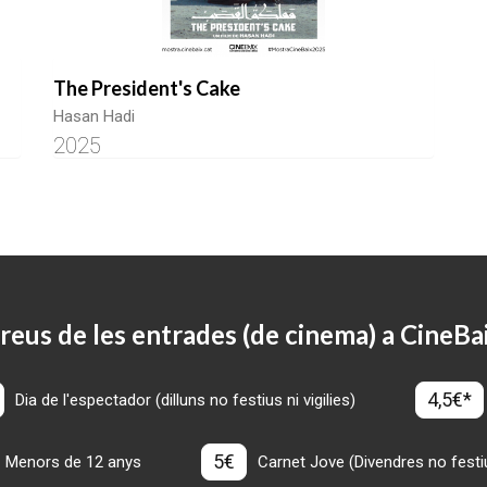
The President's Cake
Hasan Hadi
2025
reus de les entrades (de cinema) a CineBa
4,5€*
Dia de l'espectador (dilluns no festius ni vigilies)
5€
Menors de 12 anys
Carnet Jove (Divendres no festius