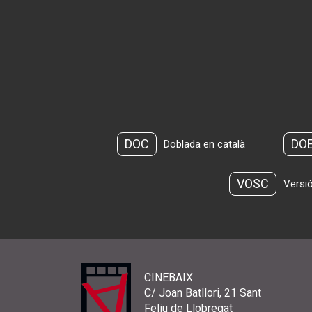
DOC
DO
Doblada en català
VOSC
Versió
CINEBAIX
C/ Joan Batllori, 21 Sant
Feliu de Llobregat