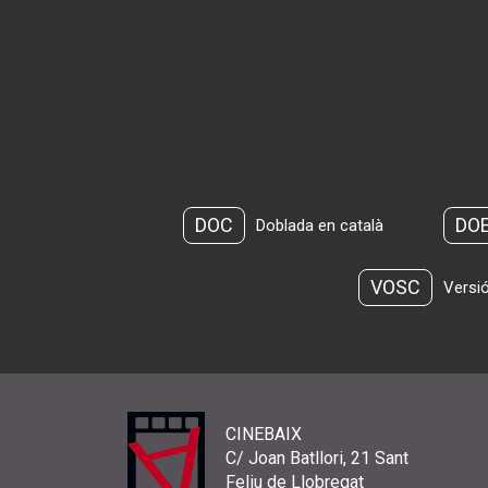
DOC
DO
Doblada en català
VOSC
Versió
CINEBAIX
C/ Joan Batllori, 21 Sant
Feliu de Llobregat