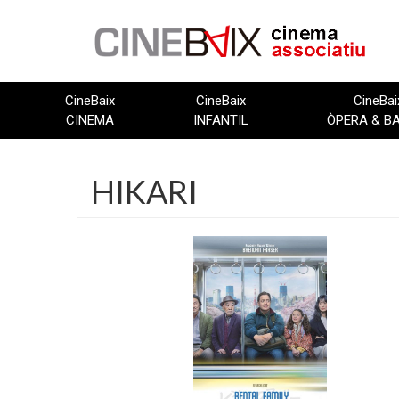
Vés
al
contingut
CineBaix
CineBaix
CineBai
CINEMA
INFANTIL
ÒPERA & B
HIKARI