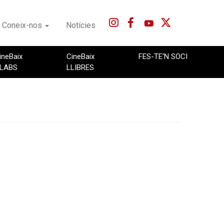
Coneix-nos
Notícies
ineBaix
CineBaix
FES-TE'N SOCI
LABS
LLIBRES