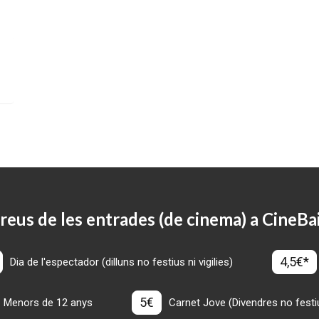
reus de les entrades (de cinema) a CineBa
4,5€*
Dia de l'espectador (dilluns no festius ni vigilies)
5€
Menors de 12 anys
Carnet Jove (Divendres no festius