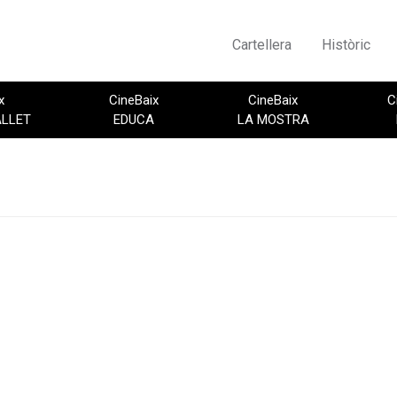
Cartellera
Històric
x
CineBaix
CineBaix
C
ALLET
EDUCA
LA MOSTRA