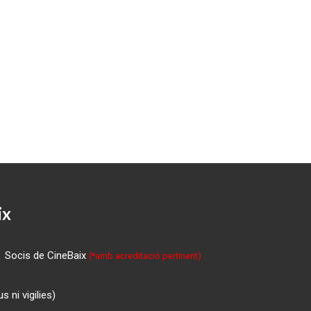
ix
Socis de CineBaix
(*amb acreditació pertinent)
 ni vigilies)