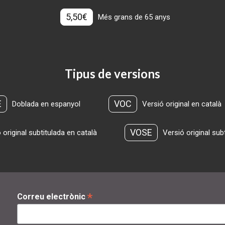
5,50€
Més grans de 65 anys
Tipus de versions
E
VOC
Doblada en espanyol
Versió original en català
VOSE
 original subtitulada en català
Versió original sub
*
Correu electrònic