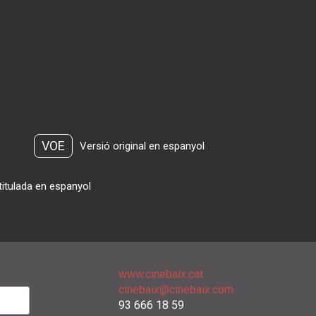
VOE
Versió original en espanyol
titulada en espanyol
www.cinebaix.cat
cinebaix@cinebaix.com
93 666 18 59