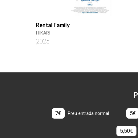
Rental Family
HIKARI
2025
P
7€
5€
Preu entrada normal
5,50€