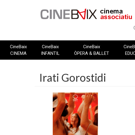
Vés
al
contingut
CineBaix
CineBaix
CineBaix
CineB
CINEMA
INFANTIL
ÒPERA & BALLET
EDU
Irati Gorostidi