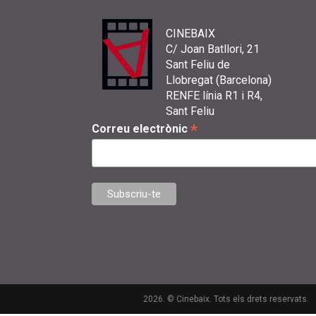
CINEBAIX
C/ Joan Batllori, 21
Sant Feliu de
Llobregat (Barcelona)
RENFE línia R1 i R4,
Sant Feliu
*
Correu electrònic
2026. © Cinebaix. Tots els drets reservats.