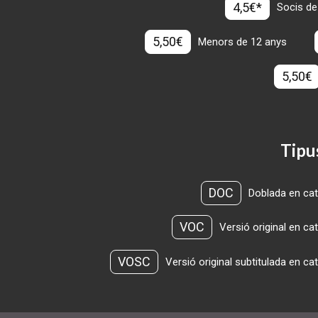
4,5€*
Socis de
5,50€
Menors de 12 anys
5,50€
Tipu
DOC
Doblada en cat
VOC
Versió original en ca
VOSC
Versió original subtitulada en ca