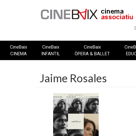
Vés
al
contingut
CineBaix
CineBaix
CineBaix
CineB
CINEMA
INFANTIL
ÒPERA & BALLET
EDU
Jaime Rosales