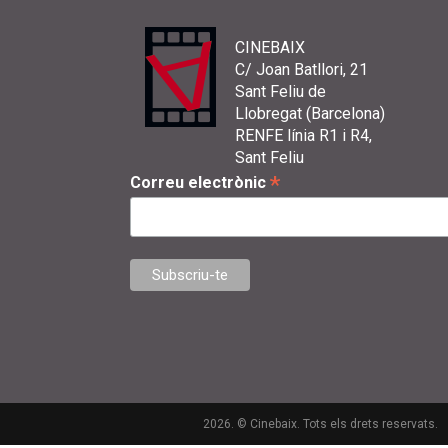
CINEBAIX
C/ Joan Batllori, 21
Sant Feliu de
Llobregat (Barcelona)
RENFE línia R1 i R4,
Sant Feliu
*
Correu electrònic
2026. © Cinebaix. Tots els drets reservats.