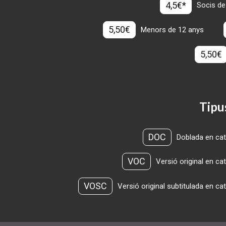
4,5€*
Socis de
5,50€
Menors de 12 anys
5,50€
Tipu
DOC
Doblada en cat
VOC
Versió original en ca
VOSC
Versió original subtitulada en ca