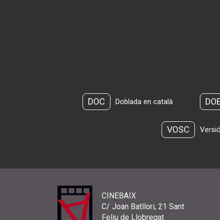
DOC
DO
Doblada en català
VOSC
Versió
CINEBAIX
C/ Joan Batllori, 21 Sant
Feliu de Llobregat