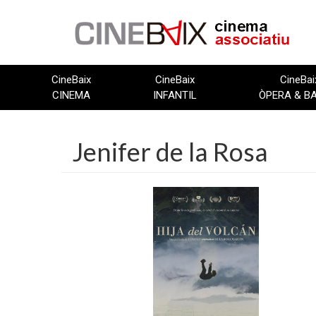
Vés
al
contingut
CineBaix
CineBaix
CineBai
CINEMA
INFANTIL
ÒPERA & B
Jenifer de la Rosa