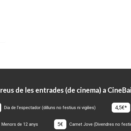
reus de les entrades (de cinema) a CineBa
4,5€*
Dia de l'espectador (dilluns no festius ni vigilies)
5€
Menors de 12 anys
Carnet Jove (Divendres no festius