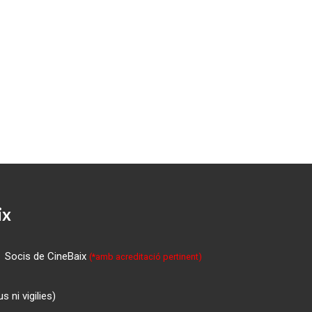
ix
Socis de CineBaix
(*amb acreditació pertinent)
 ni vigilies)