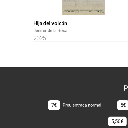
Hija del volcán
Jenifer de la Rosa
2025
P
7€
5€
Preu entrada normal
5,50€