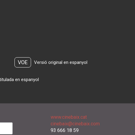
VOE
Versió original en espanyol
titulada en espanyol
www.cinebaix.cat
cinebaix@cinebaix.com
93 666 18 59