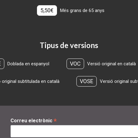
5,50€
Més grans de 65 anys
Tipus de versions
E
VOC
Doblada en espanyol
Versió original en català
VOSE
 original subtitulada en català
Versió original sub
*
Correu electrònic