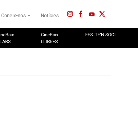
Coneix-nos
Notícies
ineBaix
CineBaix
FES-TE'N SOCI
LABS
LLIBRES