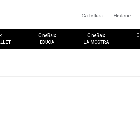
Cartellera
Històric
x
CineBaix
CineBaix
C
ALLET
EDUCA
LA MOSTRA