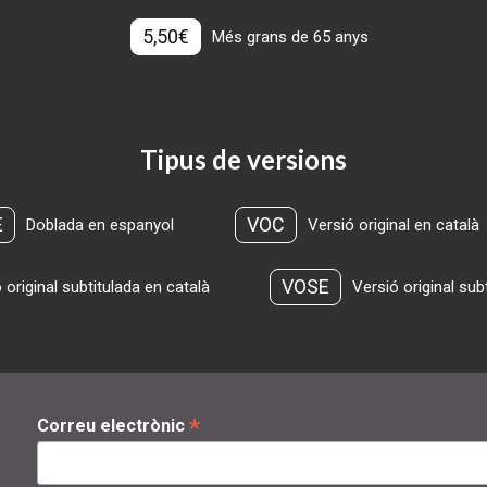
5,50€
Més grans de 65 anys
Tipus de versions
E
VOC
Doblada en espanyol
Versió original en català
VOSE
 original subtitulada en català
Versió original sub
*
Correu electrònic