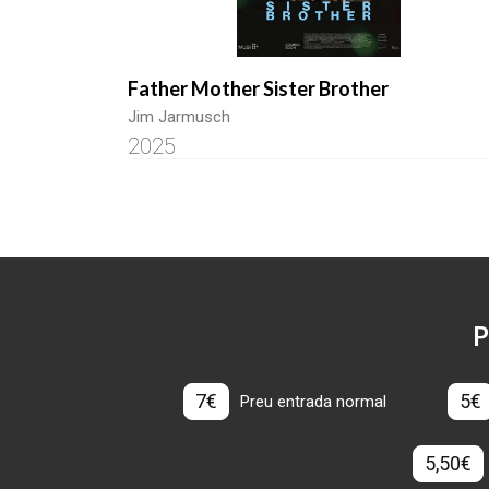
Father Mother Sister Brother
Jim Jarmusch
2025
P
7€
5€
Preu entrada normal
5,50€