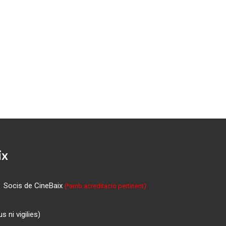
ix
Socis de CineBaix
(*amb acreditació pertinent)
 ni vigilies)