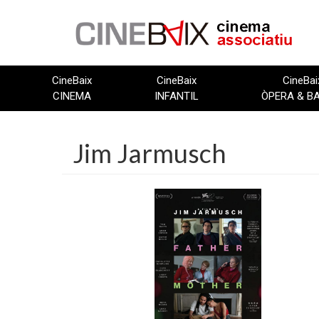
Vés
al
contingut
CineBaix
CineBaix
CineBai
CINEMA
INFANTIL
ÒPERA & B
Jim Jarmusch