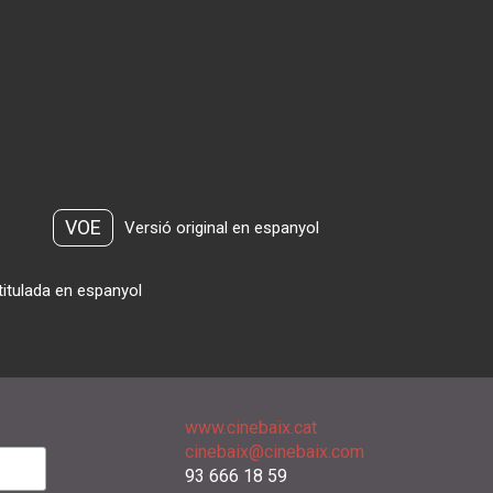
VOE
Versió original en espanyol
titulada en espanyol
www.cinebaix.cat
cinebaix@cinebaix.com
93 666 18 59