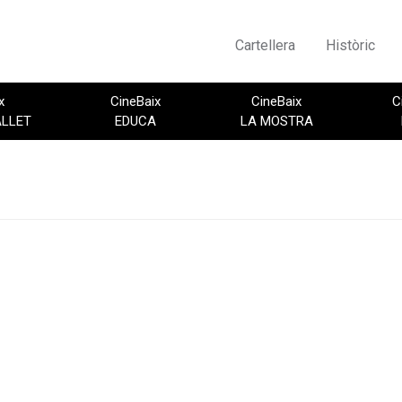
Cartellera
Històric
x
CineBaix
CineBaix
C
ALLET
EDUCA
LA MOSTRA