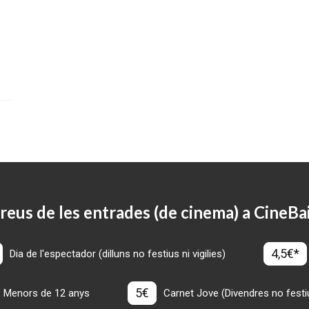
reus de les entrades (de cinema) a CineBa
4,5€*
Dia de l'espectador (dilluns no festius ni vigilies)
5€
Menors de 12 anys
Carnet Jove (Divendres no festius