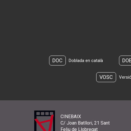
DOC
DO
Doblada en català
VOSC
Versió
CINEBAIX
C/ Joan Batllori, 21 Sant
Feliu de Llobregat