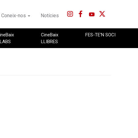
Coneix-nos
Notícies
ineBaix
CineBaix
FES-TE'N SOCI
LABS
LLIBRES