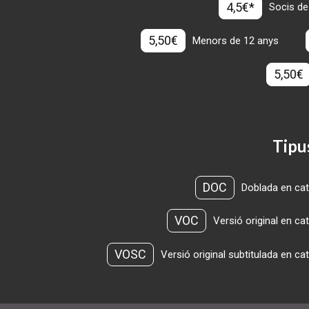
4,5€*
Socis de
5,50€
Menors de 12 anys
5,50€
Tipu
DOC
Doblada en cat
VOC
Versió original en ca
VOSC
Versió original subtitulada en ca