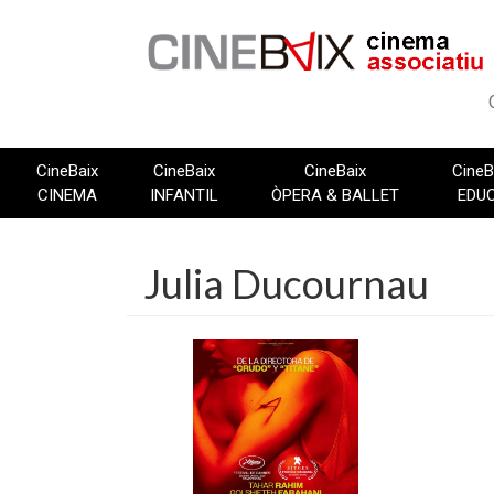
Vés
al
contingut
CineBaix
CineBaix
CineBaix
CineB
CINEMA
INFANTIL
ÒPERA & BALLET
EDU
Julia Ducournau