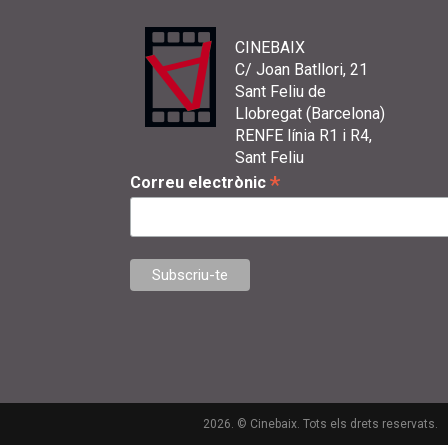
CINEBAIX
C/ Joan Batllori, 21
Sant Feliu de
Llobregat (Barcelona)
RENFE línia R1 i R4,
Sant Feliu
*
Correu electrònic
2026. © Cinebaix. Tots els drets reservats.