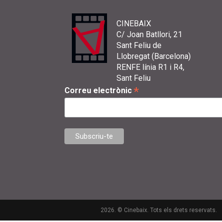
CINEBAIX
C/ Joan Batllori, 21
Sant Feliu de
Llobregat (Barcelona)
RENFE línia R1 i R4,
Sant Feliu
*
Correu electrònic
2026. © Cinebaix. Tots els drets reservats.