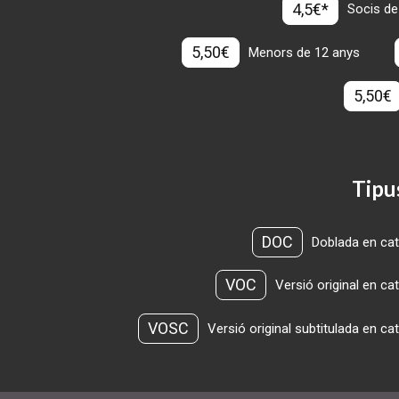
4,5€*
Socis de
5,50€
Menors de 12 anys
5,50€
Tipu
DOC
Doblada en cat
VOC
Versió original en ca
VOSC
Versió original subtitulada en ca