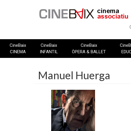
Vés
al
contingut
CineBaix
CineBaix
CineBaix
CineB
CINEMA
INFANTIL
ÒPERA & BALLET
EDU
Manuel Huerga