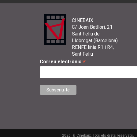
CINEBAIX
C/ Joan Batllori, 21
Sant Feliu de
Llobregat (Barcelona)
RENFE línia R1 i R4,
Sant Feliu
*
Correu electrònic
2026. © Cinebaix. Tots els drets reservats.