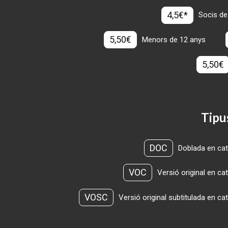
4,5€*
Socis de
5,50€
Menors de 12 anys
5,50€
Tipu
DOC
Doblada en cat
VOC
Versió original en ca
VOSC
Versió original subtitulada en ca