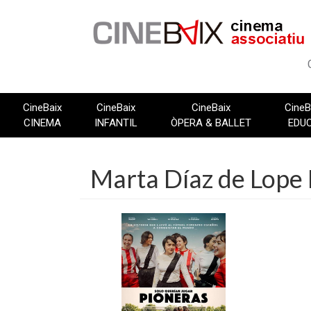
Vés
al
contingut
CineBaix
CineBaix
CineBaix
CineB
CINEMA
INFANTIL
ÒPERA & BALLET
EDU
Marta Díaz de Lope 