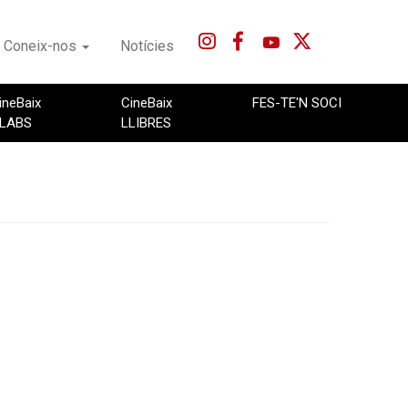
Coneix-nos
Notícies
ineBaix
CineBaix
FES-TE'N SOCI
LABS
LLIBRES