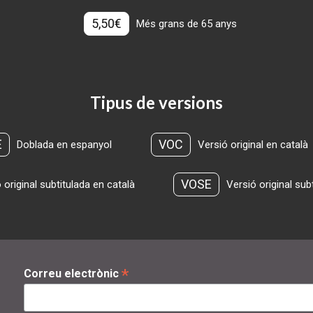
5,50€
Més grans de 65 anys
Tipus de versions
E
VOC
Doblada en espanyol
Versió original en català
VOSE
 original subtitulada en català
Versió original sub
*
Correu electrònic