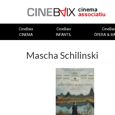
Vés
al
contingut
CineBaix
CineBaix
CineBai
CINEMA
INFANTIL
ÒPERA & B
Mascha Schilinski