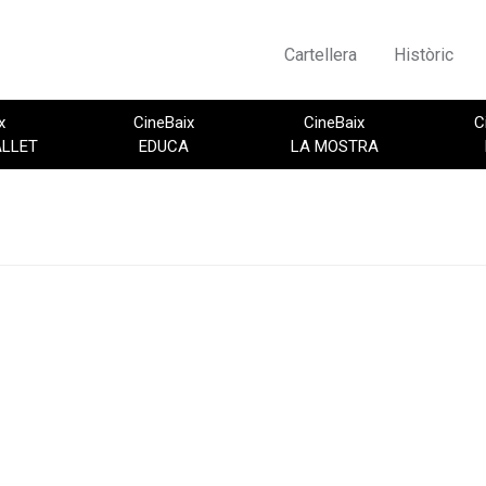
Cartellera
Històric
x
CineBaix
CineBaix
C
ALLET
EDUCA
LA MOSTRA