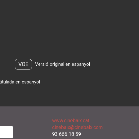
VOE
Versió original en espanyol
titulada en espanyol
www.cinebaix.cat
cinebaix@cinebaix.com
93 666 18 59