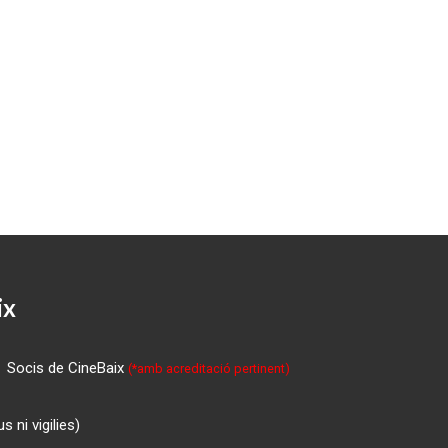
ix
Socis de CineBaix
(*amb acreditació pertinent)
 ni vigilies)