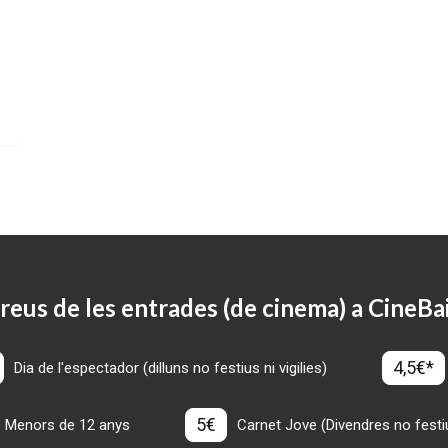
reus de les entrades (de cinema) a CineBa
4,5€*
Dia de l'espectador (dilluns no festius ni vigilies)
5€
Menors de 12 anys
Carnet Jove (Divendres no festius