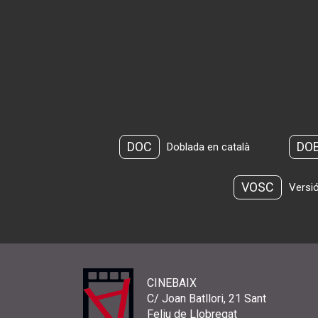
DOC
DO
Doblada en català
VOSC
Versió
CINEBAIX
C/ Joan Batllori, 21 Sant
Feliu de Llobregat