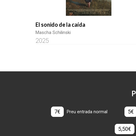
El sonido de la caída
Mascha Schilinski
2025
P
7€
5€
Preu entrada normal
5,50€