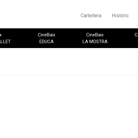
Cartellera
Històric
x
CineBaix
CineBaix
C
ALLET
EDUCA
LA MOSTRA