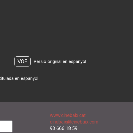
VOE
Versió original en espanyol
titulada en espanyol
www.cinebaix.cat
cinebaix@cinebaix.com
93 666 18 59