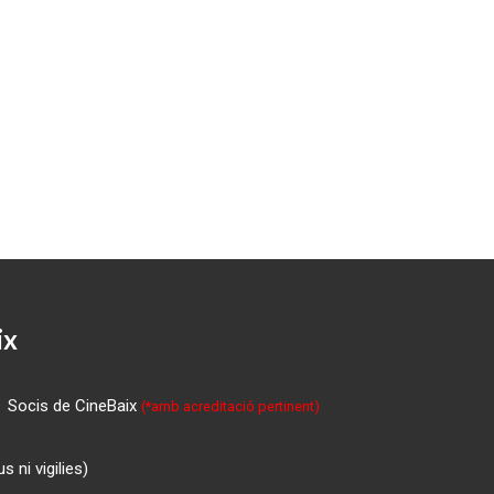
ix
Socis de CineBaix
(*amb acreditació pertinent)
 ni vigilies)