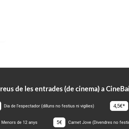
reus de les entrades (de cinema) a CineBa
4,5€*
Dia de l'espectador (dilluns no festius ni vigilies)
5€
Menors de 12 anys
Carnet Jove (Divendres no festius