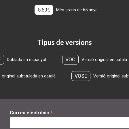
5,50€
Més grans de 65 anys
Tipus de versions
E
VOC
Doblada en espanyol
Versió original en català
VOSE
 original subtitulada en català
Versió original sub
*
Correu electrònic