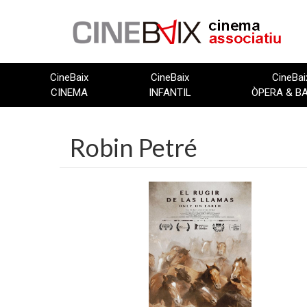
Vés
al
contingut
CineBaix
CineBaix
CineBai
CINEMA
INFANTIL
ÒPERA & B
Robin Petré