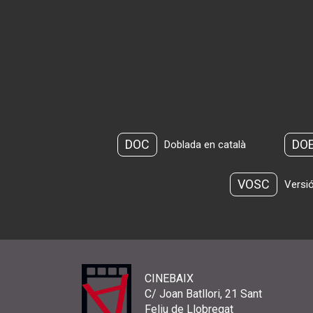
DOC
DO
Doblada en català
VOSC
Versió
CINEBAIX
C/ Joan Batllori, 21 Sant
Feliu de Llobregat