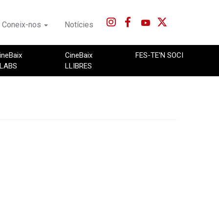
Coneix-nos
Notícies
ineBaix
CineBaix
FES-TE'N SOCI
LABS
LLIBRES