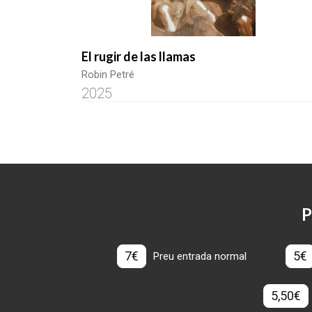
El rugir de las llamas
Robin Petré
2025
P
7€
5€
Preu entrada normal
5,50€