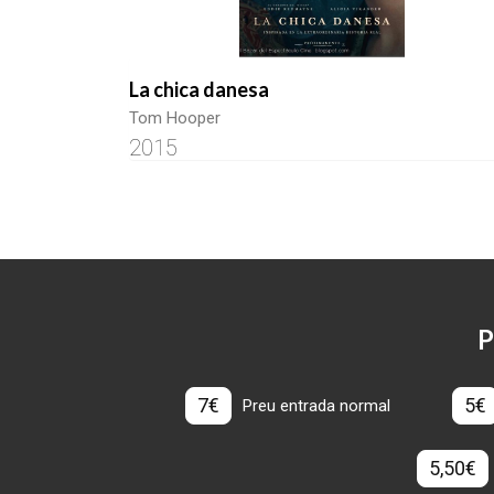
La chica danesa
Tom Hooper
2015
P
7€
5€
Preu entrada normal
5,50€