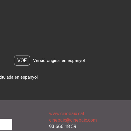
VOE
Versió original en espanyol
titulada en espanyol
www.cinebaix.cat
cinebaix@cinebaix.com
93 666 18 59