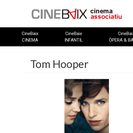
Vés
al
contingut
CineBaix
CineBaix
CineBai
CINEMA
INFANTIL
ÒPERA & B
Tom Hooper