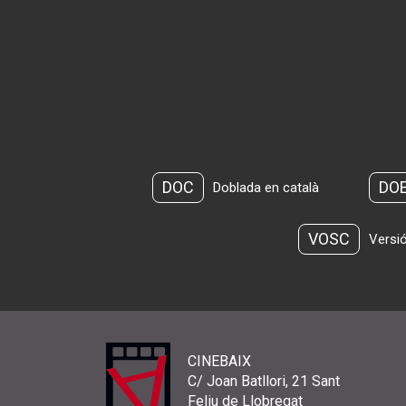
DOC
DO
Doblada en català
VOSC
Versió
CINEBAIX
C/ Joan Batllori, 21 Sant
Feliu de Llobregat