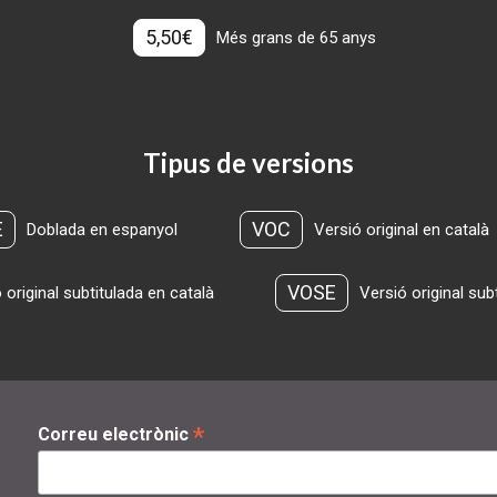
5,50€
Més grans de 65 anys
Tipus de versions
E
VOC
Doblada en espanyol
Versió original en català
VOSE
 original subtitulada en català
Versió original sub
*
Correu electrònic