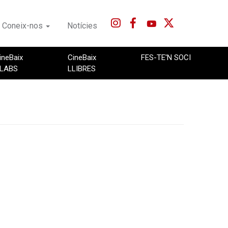
Coneix-nos
Notícies
ineBaix
CineBaix
FES-TE'N SOCI
LABS
LLIBRES