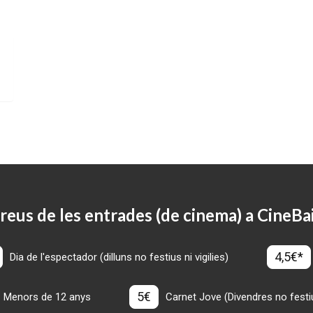
reus de les entrades (de cinema) a CineBa
4,5€*
Dia de l'espectador (dilluns no festius ni vigilies)
5€
Menors de 12 anys
Carnet Jove (Divendres no festius