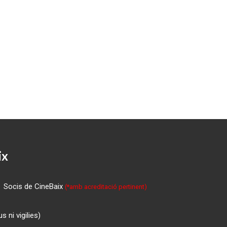
ix
Socis de CineBaix
(*amb acreditació pertinent)
 ni vigilies)