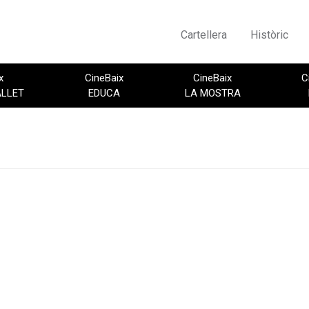
Cartellera
Històric
x
CineBaix
CineBaix
C
ALLET
EDUCA
LA MOSTRA