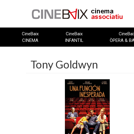
Vés
al
contingut
CineBaix
CineBaix
CineBai
CINEMA
INFANTIL
ÒPERA & B
Tony Goldwyn