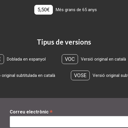
5,50€
Més grans de 65 anys
Tipus de versions
E
VOC
Doblada en espanyol
Versió original en català
VOSE
 original subtitulada en català
Versió original sub
*
Correu electrònic