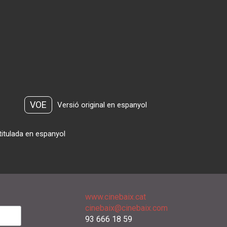
VOE
Versió original en espanyol
titulada en espanyol
www.cinebaix.cat
cinebaix@cinebaix.com
93 666 18 59