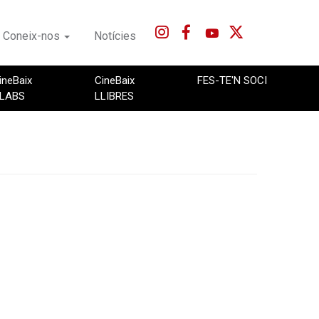
Coneix-nos
Notícies
ineBaix
CineBaix
FES-TE'N SOCI
LABS
LLIBRES