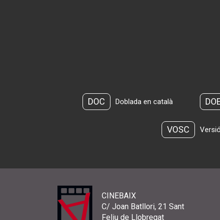
DOC
DO
Doblada en català
VOSC
Versió
CINEBAIX
C/ Joan Batllori, 21 Sant
Feliu de Llobregat