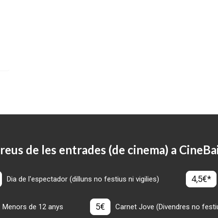
reus de les entrades (de cinema) a CineBa
4,5€*
Dia de l'espectador (dilluns no festius ni vigilies)
5€
Menors de 12 anys
Carnet Jove (Divendres no festius