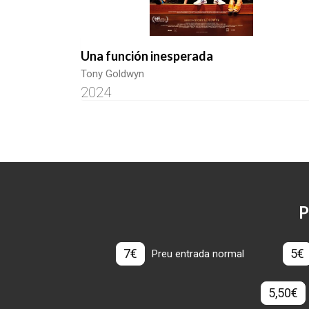
Una función inesperada
Tony Goldwyn
2024
P
7€
5€
Preu entrada normal
5,50€