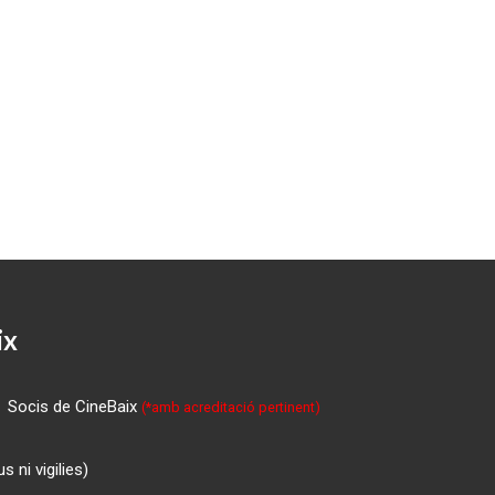
ix
Socis de CineBaix
(*amb acreditació pertinent)
 ni vigilies)