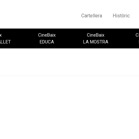
Cartellera
Històric
x
CineBaix
CineBaix
C
ALLET
EDUCA
LA MOSTRA