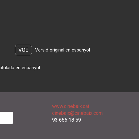
VOE
Versió original en espanyol
titulada en espanyol
www.cinebaix.cat
cinebaix@cinebaix.com
93 666 18 59