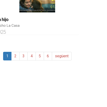
 hijo
cho La Casa
025
1
2
3
4
5
6
següent