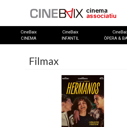
Vés
al
contingut
CineBaix
CineBaix
CineBai
CINEMA
INFANTIL
ÒPERA & B
Filmax