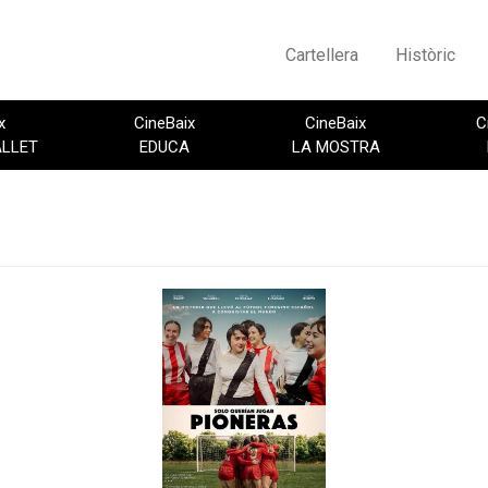
Cartellera
Històric
x
CineBaix
CineBaix
C
ALLET
EDUCA
LA MOSTRA