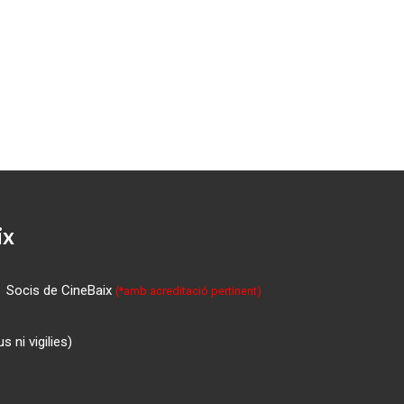
ix
Socis de CineBaix
(*amb acreditació pertinent)
 ni vigilies)