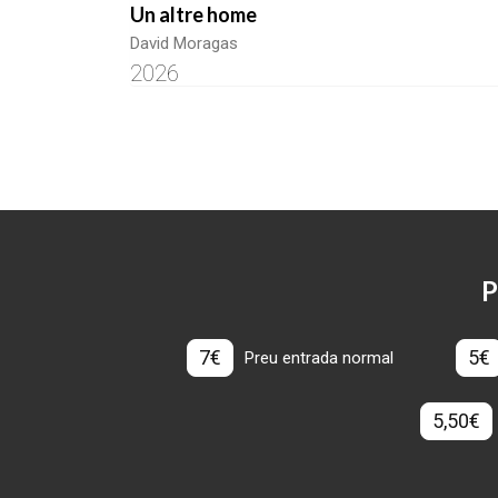
Un altre home
David Moragas
2026
P
7€
5€
Preu entrada normal
5,50€