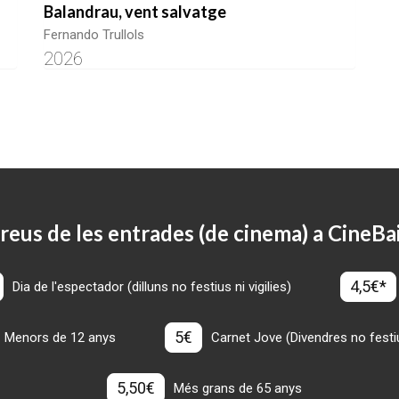
Balandrau, vent salvatge
Fernando Trullols
2026
reus de les entrades (de cinema) a CineBa
4,5€*
Dia de l'espectador (dilluns no festius ni vigilies)
5€
Menors de 12 anys
Carnet Jove (Divendres no festius
5,50€
Més grans de 65 anys