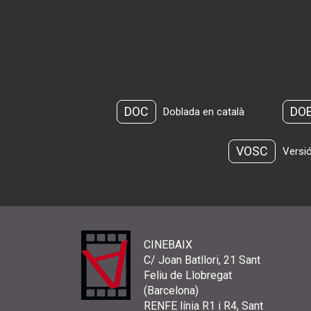
DOC
DO
Doblada en català
VOSC
Versió
CINEBAIX
C/ Joan Batllori, 21 Sant
Feliu de Llobregat
(Barcelona)
RENFE línia R1 i R4, Sant