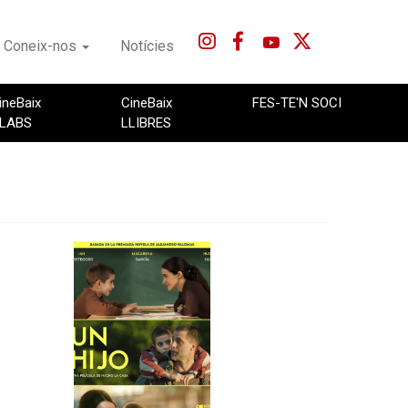
Coneix-nos
Notícies
ineBaix
CineBaix
FES-TE'N SOCI
LABS
LLIBRES