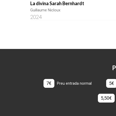
La divina Sarah Bernhardt
Guillaume Nicloux
2024
P
7€
5€
Preu entrada normal
5,50€