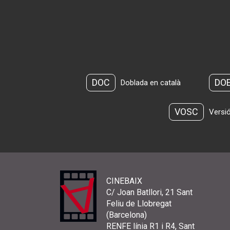
DOC
DO
Doblada en català
VOSC
Versió
CINEBAIX
C/ Joan Batllori, 21 Sant
Feliu de Llobregat
(Barcelona)
RENFE línia R1 i R4, Sant