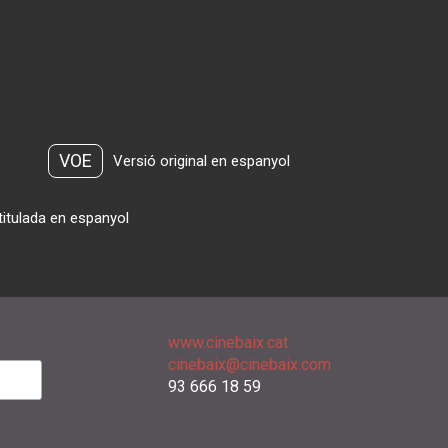
VOE
Versió original en espanyol
titulada en espanyol
www.cinebaix.cat
cinebaix@cinebaix.com
93 666 18 59