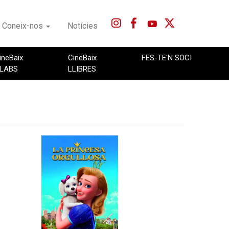
Coneix-nos
Notícies
ineBaix
CineBaix
FES-TE'N SOCI
LABS
LLIBRES