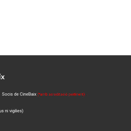
ix
Socis de CineBaix
(*amb acreditació pertinent)
 ni vigilies)