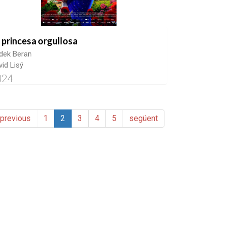
 princesa orgullosa
dek Beran
vid Lisý
024
previous
1
2
3
4
5
següent