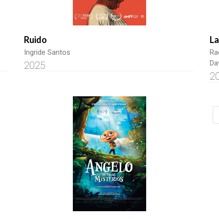
Ruido
La
Ingride Santos
Ra
Da
2025
2