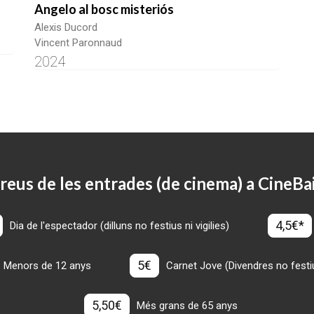
Angelo al bosc misteriós
Alexis Ducord
Vincent Paronnaud
2024
reus de les entrades (de cinema) a CineBa
4,5€*
Dia de l'espectador (dilluns no festius ni vigilies)
5€
Menors de 12 anys
Carnet Jove (Divendres no festius
5,50€
Més grans de 65 anys