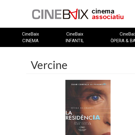
Vés
al
contingut
CineBaix
CineBaix
CineBai
CINEMA
INFANTIL
ÒPERA & B
Vercine