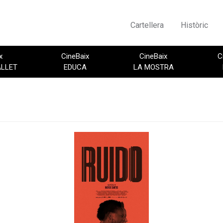
Cartellera
Històric
x
CineBaix
CineBaix
C
ALLET
EDUCA
LA MOSTRA