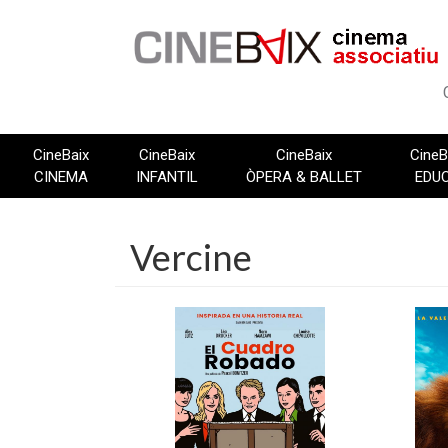
Vés
al
contingut
CineBaix
CineBaix
CineBaix
CineB
CINEMA
INFANTIL
ÒPERA & BALLET
EDU
Vercine