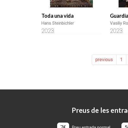
Toda una vida
Guardia
Hans Steinbichler
Vasiliy R
2023
2023
previous
1
Preus de les entra
7€
5
Preu entrada normal