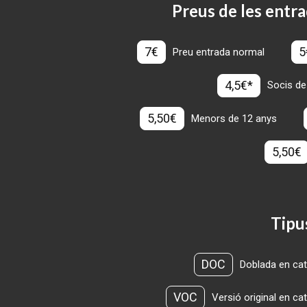
Preus de les entra
7€
5
Preu entrada normal
4,5€*
Socis de
5,50€
Menors de 12 anys
5,50€
Tipu
DOC
Doblada en cat
VOC
Versió original en ca