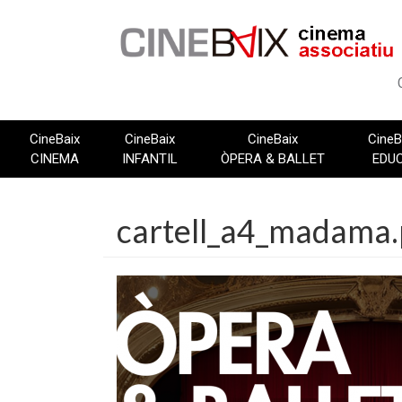
Vés
al
contingut
CineBaix
CineBaix
CineBaix
CineB
CINEMA
INFANTIL
ÒPERA & BALLET
EDU
cartell_a4_madama