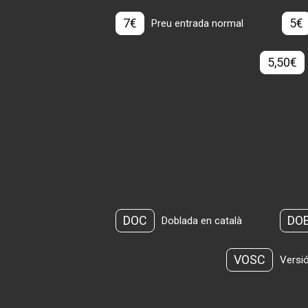
7€
5€
Preu entrada normal
5,50€
DOC
DO
Doblada en català
VOSC
Versió