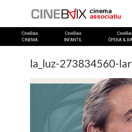
Vés
al
contingut
CineBaix
CineBaix
CineBai
CINEMA
INFANTIL
ÒPERA & B
la_luz-273834560-lar