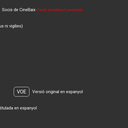
Socis de CineBaix
(*amb acreditació pertinent)
 ni vigilies)
VOE
Versió original en espanyol
titulada en espanyol