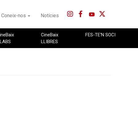
Coneix-nos
Notícies
ineBaix
CineBaix
FES-TE'N SOCI
LABS
LLIBRES