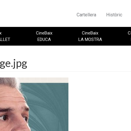
Cartellera
Històric
x
CineBaix
CineBaix
C
ALLET
EDUCA
LA MOSTRA
ge.jpg