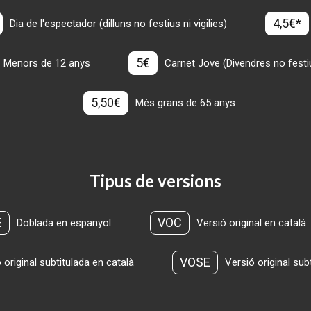
4,5€*
Dia de l'espectador (dilluns no festius ni vigilies)
5€
Menors de 12 anys
Carnet Jove (Divendres no festius
5,50€
Més grans de 65 anys
Tipus de versions
E
VOC
Doblada en espanyol
Versió original en català
VOSE
 original subtitulada en català
Versió original sub