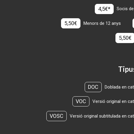
4,5€*
Socis de
5,50€
Menors de 12 anys
5,50€
Tipu
DOC
Doblada en cat
VOC
Versió original en ca
VOSC
Versió original subtitulada en ca