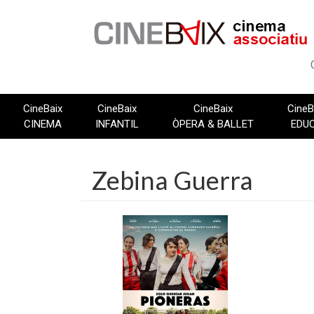
Vés
al
contingut
CineBaix
CineBaix
CineBaix
CineB
CINEMA
INFANTIL
ÒPERA & BALLET
EDU
Zebina Guerra