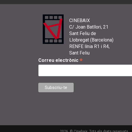
CINEBAIX
C/ Joan Batllori, 21
Sant Feliu de
Llobregat (Barcelona)
RENFE línia R1 i R4,
Sant Feliu
*
Correu electrònic
2026. © Cinebaix. Tots els drets reservats.