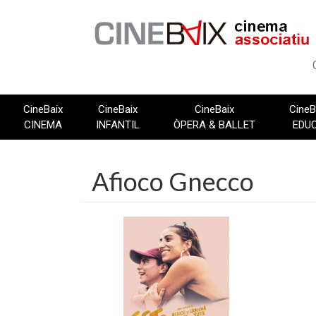
Vés
al
contingut
CineBaix
CineBaix
CineBaix
CineB
CINEMA
INFANTIL
ÒPERA & BALLET
EDU
Afioco Gnecco