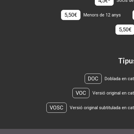
4,5€*
Socis de
5,50€
Menors de 12 anys
5,50€
Tipu
DOC
Doblada en cat
VOC
Versió original en ca
VOSC
Versió original subtitulada en ca