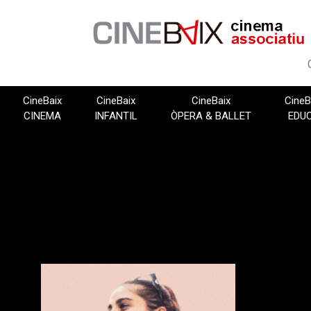
Vés
al
contingut
CineBaix
CineBaix
CineBaix
CineB
CINEMA
INFANTIL
ÒPERA & BALLET
EDU