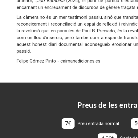
anterior,
Ciao Bambina
(2024), el punt de partida s'estable
encarnant un encreuament de discursos de gènere traçats en
La càmera no és un mer testimoni passiu, sinó que transita 
reconeixement i reconciliació un espai de reflexió i reivindica
la revolució que, en paraules de Paul B. Preciado, és la rev
com un lloc d'inserció, però també com a espai de transform
aquest honest diari documental aconsegueix erosionar una
passió.
Felipe Gómez Pinto - caimanediciones.es
Preus de les entra
7€
5
Preu entrada normal