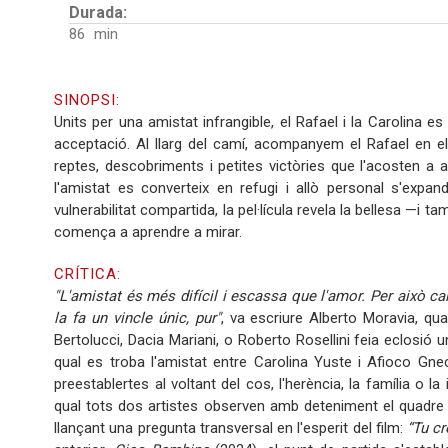
Durada:
86
SINOPSI:
Units per una amistat infrangible, el Rafael i la Carolina e
acceptació. Al llarg del camí, acompanyem el Rafael en el
reptes, descobriments i petites victòries que l'acosten a
l'amistat es converteix en refugi i allò personal s'expa
vulnerabilitat compartida, la pel·lícula revela la bellesa —
comença a aprendre a mirar.
CRÍTICA:
"L'amistat és més difícil i escassa que l'amor. Per això cal 
la fa un vincle únic, pur"
, va escriure Alberto Moravia, qua
Bertolucci, Dacia Mariani, o Roberto Rosellini feia eclosió u
qual es troba l'amistat entre Carolina Yuste i Afioco Gnec
preestablertes al voltant del cos, l'herència, la família o 
qual tots dos artistes observen amb deteniment el quadre
llançant una pregunta transversal en l'esperit del film:
“Tu cr