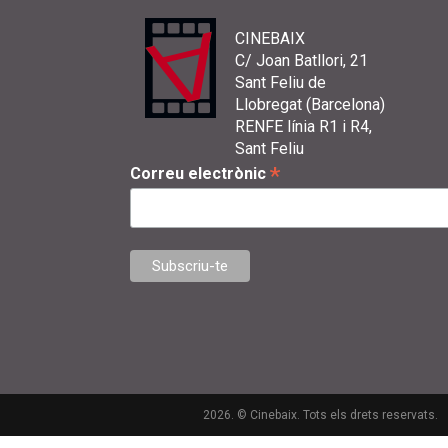
CINEBAIX
C/ Joan Batllori, 21
Sant Feliu de
Llobregat (Barcelona)
RENFE línia R1 i R4,
Sant Feliu
*
Correu electrònic
2026. © Cinebaix. Tots els drets reservats.