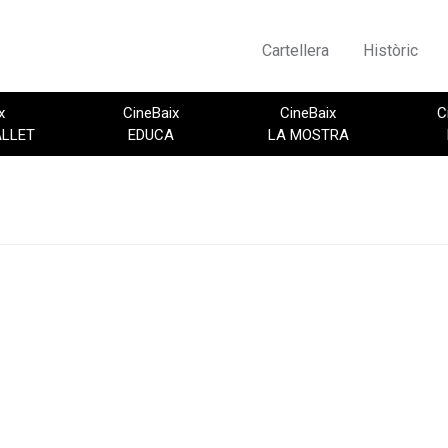
Cartellera
Històric
x
CineBaix
CineBaix
C
ALLET
EDUCA
LA MOSTRA