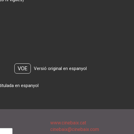
VOE
Versió original en espanyol
titulada en espanyol
www.cinebaix.cat
cinebaix@cinebaix.com