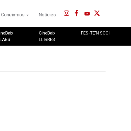
Coneix-nos
Notícies
ineBaix
CineBaix
FES-TE'N SOCI
LABS
LLIBRES