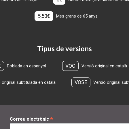
5,50€
Més grans de 65 anys
Tipus de versions
E
VOC
Doblada en espanyol
Versió original en català
VOSE
 original subtitulada en català
Versió original sub
*
Correu electrònic