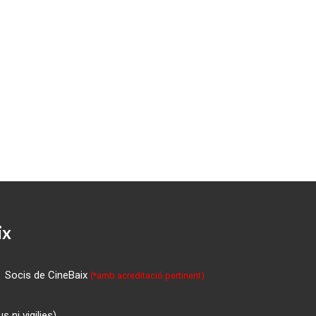
ix
Socis de CineBaix
(*amb acreditació pertinent)
 ni vigilies)