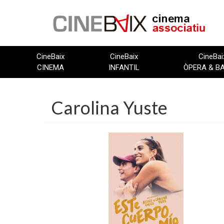
Vés
al
contingut
CineBaix
CineBaix
CineBai
CINEMA
INFANTIL
ÒPERA & B
Carolina Yuste