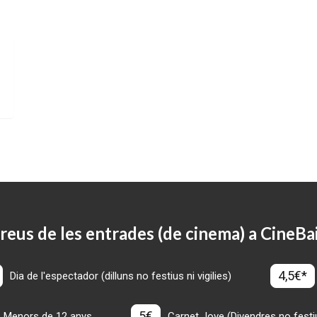
reus de les entrades (de cinema) a CineBa
4,5€*
Dia de l'espectador (dilluns no festius ni vigilies)
5€
Menors de 12 anys
Carnet Jove (Divendres no festius