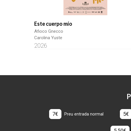
Este cuerpo mío
Afioco Gnecco
Carolina Yuste
2026
P
7€
5€
Preu entrada normal
5,50€