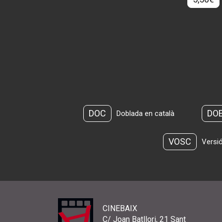
DOC
DO
Doblada en català
VOSC
Versió
CINEBAIX
C/ Joan Batllori, 21 Sant