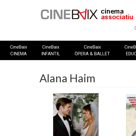
Vés
al
contingut
CineBaix
CineBaix
CineBaix
CineB
CINEMA
INFANTIL
ÒPERA & BALLET
EDU
Alana Haim