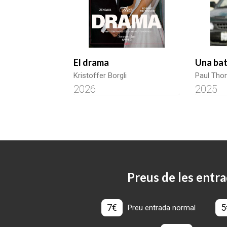
El drama
Una bat
Kristoffer Borgli
Paul Tho
2026
2025
Preus de les entra
7€
5
Preu entrada normal