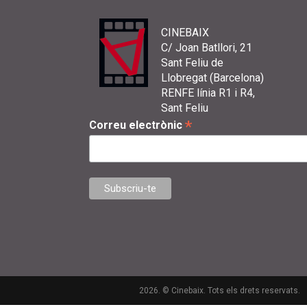
CINEBAIX
C/ Joan Batllori, 21
Sant Feliu de
Llobregat (Barcelona)
RENFE línia R1 i R4,
Sant Feliu
*
Correu electrònic
2026. © Cinebaix. Tots els drets reservats.