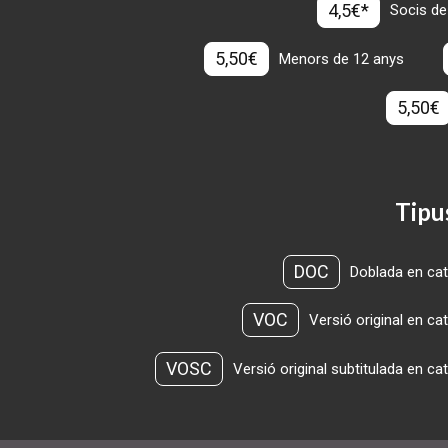
4,5€*
Socis de
5,50€
Menors de 12 anys
5,50€
Tipu
DOC
Doblada en cat
VOC
Versió original en ca
VOSC
Versió original subtitulada en ca