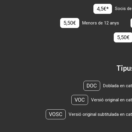
4,5€*
Socis de
5,50€
Menors de 12 anys
5,50€
Tipu
DOC
Doblada en cat
VOC
Versió original en ca
VOSC
Versió original subtitulada en ca