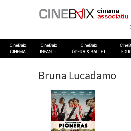
Vés
al
contingut
CineBaix
CineBaix
CineBaix
CineB
CINEMA
INFANTIL
ÒPERA & BALLET
EDU
Bruna Lucadamo