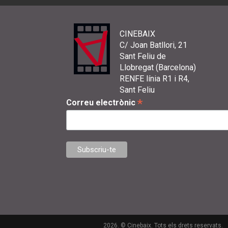
CINEBAIX
C/ Joan Batllori, 21
Sant Feliu de
Llobregat (Barcelona)
RENFE línia R1 i R4,
Sant Feliu
*
Correu electrònic
2026. © Cinebaix. Tots els drets reservats.